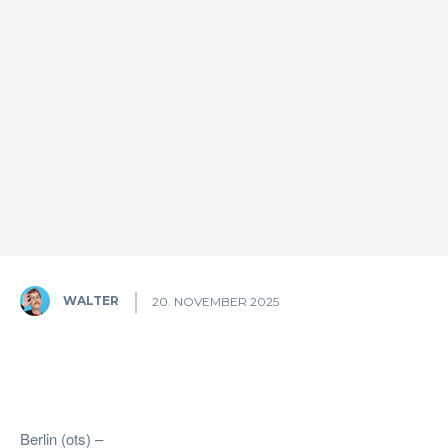
WALTER
20. NOVEMBER 2025
Facebook
Twitter
Pinterest
W
Berlin (ots) –