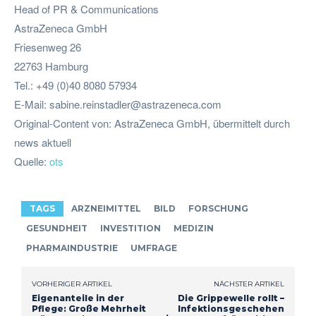
Head of PR & Communications
AstraZeneca GmbH
Friesenweg 26
22763 Hamburg
Tel.: +49 (0)40 8080 57934
E-Mail:
sabine.reinstadler@astrazeneca.com
Original-Content von: AstraZeneca GmbH, übermittelt durch
news aktuell
Quelle:
ots
TAGS
ARZNEIMITTEL
BILD
FORSCHUNG
GESUNDHEIT
INVESTITION
MEDIZIN
PHARMAINDUSTRIE
UMFRAGE
VORHERIGER ARTIKEL
NÄCHSTER ARTIKEL
Eigenanteile in der
Die Grippewelle rollt –
Pflege: Große Mehrheit
Infektionsgeschehen