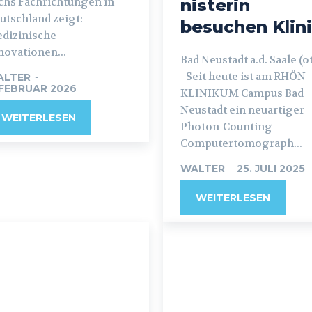
chs Fachrichtungen in
nisterin
utschland zeigt:
besuchen Klin
dizinische
novationen...
Bad Neustadt a.d. Saale (ot
- Seit heute ist am RHÖN-
ALTER
-
 FEBRUAR 2026
KLINIKUM Campus Bad
Neustadt ein neuartiger
WEITERLESEN
Photon-Counting-
Computertomograph...
WALTER
-
25. JULI 2025
WEITERLESEN