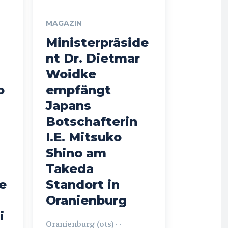
MAGAZIN
Ministerpräside
nt Dr. Dietmar
Woidke
o
empfängt
Japans
Botschafterin
I.E. Mitsuko
Shino am
Takeda
e
Standort in
Oranienburg
i
Oranienburg (ots) - -