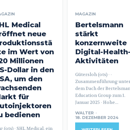
AGAZIN
MAGAZIN
HL Medical
Bertelsmann
röffnet neue
stärkt
roduktionsstä
konzernweite
te im Wert von
Digital-Health
20 Millionen
Aktivitäten
S-Dollar in den
Gütersloh (ots) - -
SA, um den
Zusammenführung unte
achsenden
dem Dach der Bertelsma
arkt für
Education Group zum 1.
Januar 2025 - Hohe...
utoinjektoren
WALTER
-
u bedienen
18. DEZEMBER 2024
s) - SHL Medical, ein
WEITERLESEN