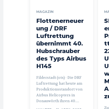
MAGAZIN
M
Flottenerneuer
S
ung / DRF
e
Luftrettung
P
übernimmt 40.
t
Hubschrauber
2
des Typs Airbus
U
H145
U
w
Filderstadt (ots) - Die DRF
M
Luftrettung hat heute am
A
Produktionsstandort von
Airbus Helicopters in
z
Donauwörth ihren 40....
Zug (ot