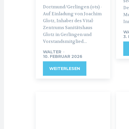
se
Dortmund/Gerlingen (ots) -
De
Auf Einladung von Joachim
Me
Glotz, Inhaber des Vital-
In
Zentrums Sanitätshaus
W
Glotz in Gerlingen und
3.
Vorstandsmitglied...
WALTER
-
10. FEBRUAR 2026
WEITERLESEN