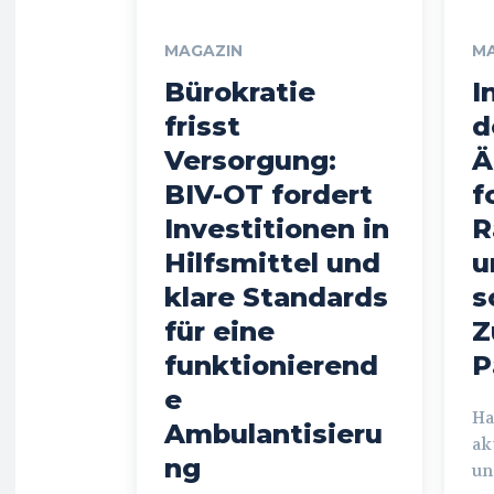
MAGAZIN
M
Bürokratie
I
frisst
d
Versorgung:
Ä
BIV-OT fordert
f
Investitionen in
R
Hilfsmittel und
u
klare Standards
s
für eine
Z
funktionierend
P
e
Ham
Ambulantisieru
ak
ng
un