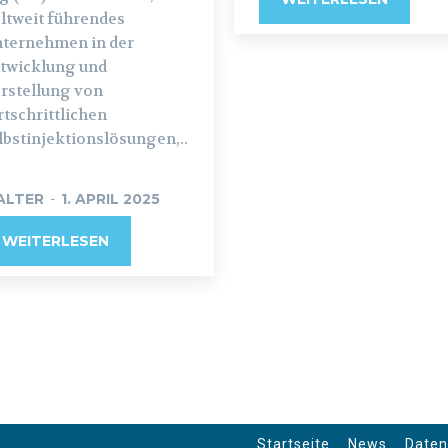
ltweit führendes
ternehmen in der
twicklung und
rstellung von
rtschrittlichen
lbstinjektionslösungen,..
ALTER
-
1. APRIL 2025
WEITERLESEN
Startseite
News
Daten