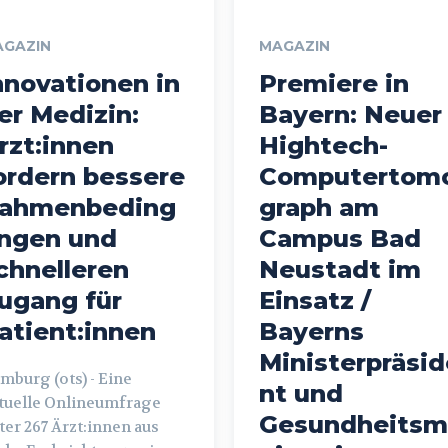
AGAZIN
MAGAZIN
nnovationen in
Premiere in
er Medizin:
Bayern: Neuer
rzt:innen
Hightech-
ordern bessere
Computertom
ahmenbeding
graph am
ngen und
Campus Bad
chnelleren
Neustadt im
ugang für
Einsatz /
atient:innen
Bayerns
Ministerpräsid
burg (ots) - Eine
nt und
tuelle Onlineumfrage
Gesundheitsm
ter 267 Ärzt:innen aus