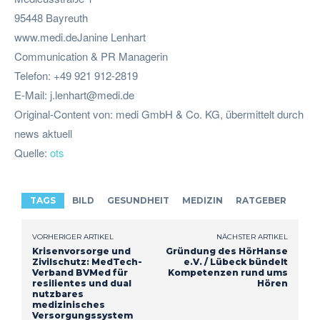
95448 Bayreuth
www.medi.deJanine Lenhart
Communication & PR Managerin
Telefon: +49 921 912-2819
E-Mail:
j.lenhart@medi.de
Original-Content von: medi GmbH & Co. KG, übermittelt durch
news aktuell
Quelle:
ots
TAGS
BILD
GESUNDHEIT
MEDIZIN
RATGEBER
VORHERIGER ARTIKEL
NÄCHSTER ARTIKEL
Krisenvorsorge und
Gründung des HörHanse
Zivilschutz: MedTech-
e.V. / Lübeck bündelt
Verband BVMed für
Kompetenzen rund ums
resilientes und dual
Hören
nutzbares
medizinisches
Versorgungssystem