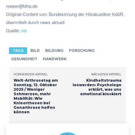
roeser@biha.de
Original-Content von: Bundesinnung der Hörakustiker KdöR,
übermittelt durch news aktuell
Quelle:
ots
TAGS
BILD
BILDUNG
FORSCHUNG
GESUNDHEIT
HANDWERK
VORHERIGER ARTIKEL
NÄCHSTER ARTIKEL
Welt-Arthrosetag am
Kindheitstrauma
Sonntag, 12. Oktober
loswerden: Psychologe
2025 / Weniger
erklärt, was uns
Schmerzen, mehr
emotional blockiert
Mobilität: Wie
Knieorthesen bei
Gonarthrose helfen
können