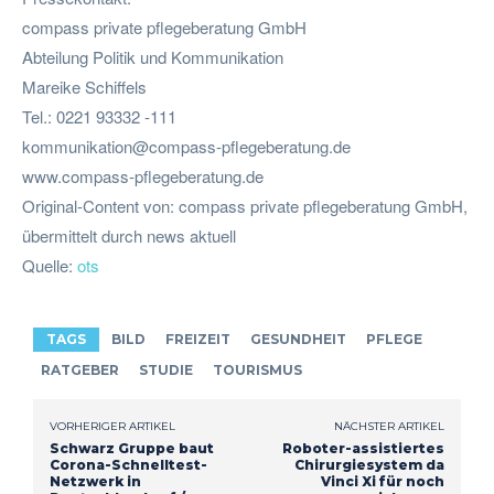
compass private pflegeberatung GmbH
Abteilung Politik und Kommunikation
Mareike Schiffels
Tel.: 0221 93332 -111
kommunikation@compass-pflegeberatung.de
www.compass-pflegeberatung.de
Original-Content von: compass private pflegeberatung GmbH,
übermittelt durch news aktuell
Quelle:
ots
TAGS
BILD
FREIZEIT
GESUNDHEIT
PFLEGE
RATGEBER
STUDIE
TOURISMUS
VORHERIGER ARTIKEL
NÄCHSTER ARTIKEL
Schwarz Gruppe baut
Roboter-assistiertes
Corona-Schnelltest-
Chirurgiesystem da
Netzwerk in
Vinci Xi für noch