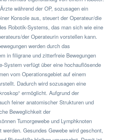
e Ärzte während der OP, sozusagen ein
 einer Konsole aus, steuert der Operateur/die
des Robotik-Systems, das man sich wie eine
rateurs/der Operateurin vorstellen kann.
bewegungen werden durch das
m in filigrane und zitterfreie Bewegungen
e-System verfügt über eine hochauflösende
men vom Operationsgebiet auf einem
rstellt. Dadurch wird sozusagen eine
kroskop“ ermöglicht. Aufgrund der
 auch feiner anatomischer Strukturen und
che Beweglichkeit der
, können Tumorgewebe und Lymphknoten
net werden. Gesundes Gewebe wird geschont,
nd Blutgefäße bleiben unversehrt. Damit ist