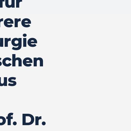
für
rere
rgie
ischen
us
f. Dr.