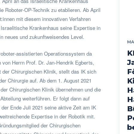
 April an das Israelitische Krankenhaus
e Roboter-OP-Technik zu etablieren. Ab April
t:innen mit diesem innovativen Verfahren
 Israelitische Krankenhaus seine Expertise in
ein neues und zukunftweisendes Level.
MA
K
oboter-assistierten Operationssystem da
J
 von Herrn Prof. Dr. Jan-Hendrik Egberts,
F
der Chirurgischen Klinik, stellt das IK sich
n der Chirurgie auf. Ab dem 1. August 2021
K
 der Chirurgischen Klinik übernehmen und die
H
Abteilung weiterführen. Er folgt dann auf
H
, der Ende Juli 2021 seine aktive Zeit am IK
B
weitreichende Expertise in der Robotik mit.
P
 Gründungsmitglied der Chirurgischen
b