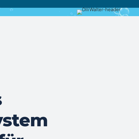
s
ystem