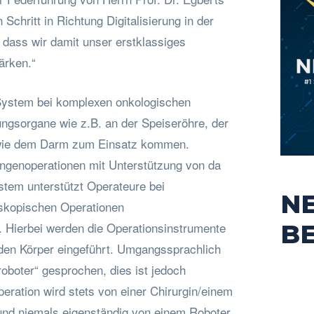
Schritt in Richtung Digitalisierung in der
r, dass wir damit unser erstklassiges
ärken.“
System bei komplexen onkologischen
ngsorgane wie z.B. an der Speiseröhre, der
wie dem Darm zum Einsatz kommen.
Lungenoperationen mit Unterstützung von da
stem unterstützt Operateure bei
N
oskopischen Operationen
B
. Hierbei werden die Operationsinstrumente
n den Körper eingeführt. Umgangssprachlich
roboter“ gesprochen, dies ist jedoch
peration wird stets von einer Chirurgin/einem
und niemals eigenständig von einem Roboter.