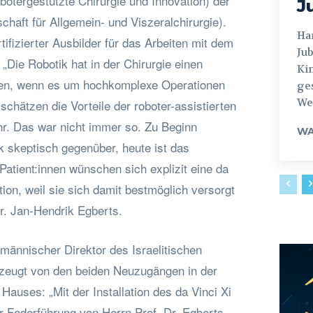
otergestützte Chirurgie und Innovation) der
J
haft für Allgemein- und Viszeralchirurgie).
Hamburg
tifizierter Ausbilder für das Arbeiten mit dem
Jub
„Die Robotik hat in der Chirurgie einen
Ki
en, wenn es um hochkomplexe Operationen
ges
Weg
schätzen die Vorteile der roboter-assistierten
hr. Das war nicht immer so. Zu Beginn
WA
k skeptisch gegenüber, heute ist das
 Patient:innen wünschen sich explizit eine da
tion, weil sie sich damit bestmöglich versorgt
Dr. Jan-Hendrik Egberts.
ännischer Direktor des Israelitischen
zeugt von den beiden Neuzugängen in der
Hauses: „Mit der Installation des da Vinci Xi
 Federführung von Herrn Prof. Dr. Egberts