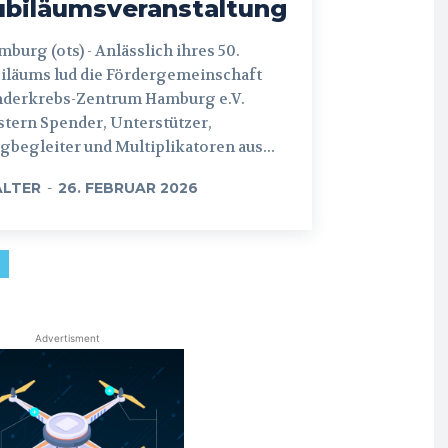
ubiläumsveranstaltung
 (ots) - Anlässlich ihres 50.
iläums lud die Fördergemeinschaft
nderkrebs-Zentrum Hamburg e.V.
tern Spender, Unterstützer,
begleiter und Multiplikatoren aus...
LTER
-
26. FEBRUAR 2026
Advertisment