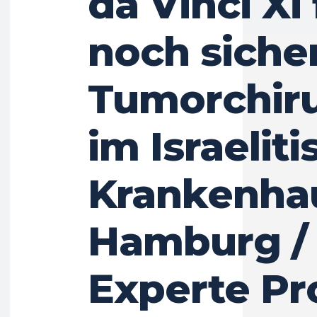
da Vinci Xi 
noch siche
Tumorchiru
im Israelit
Krankenha
Hamburg /
Experte Pro