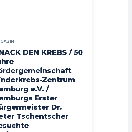
GAZIN
NACK DEN KREBS / 50
ahre
ördergemeinschaft
inderkrebs-Zentrum
amburg e.V. /
amburgs Erster
ürgermeister Dr.
eter Tschentscher
esuchte