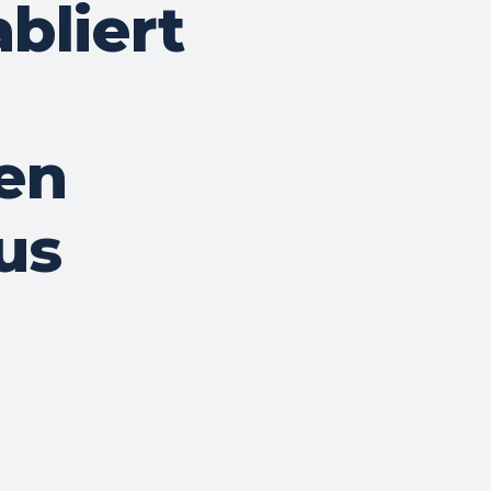
bliert
hen
us