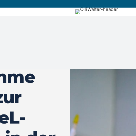
ahme
zur
GeL-