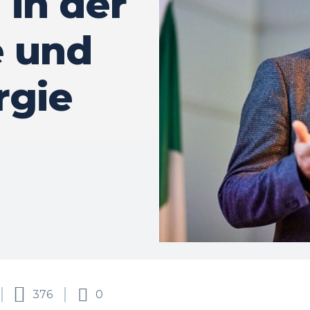
 in der
e und
rgie
376
0