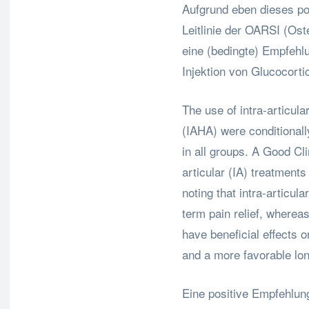
Aufgrund eben dieses po
Leitlinie der OARSI (Ost
eine (bedingte) Empfehlu
Injektion von Glucocorti
The use of intra-articul
(IAHA) were conditional
in all groups. A Good Cli
articular (IA) treatment
noting that intra-articul
term pain relief, wherea
have beneficial effects 
and a more favorable lon
Eine positive Empfehlung 