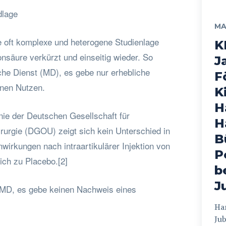
dlage
MA
ie oft komplexe und heterogene Studienlage
K
onsäure verkürzt und einseitig wieder. So
J
che Dienst (MD), es gebe nur erhebliche
F
nen Nutzen.
K
H
inie der Deutschen Gesellschaft für
H
rurgie (DGOU) zeigt sich kein Unterschied in
B
wirkungen nach intraartikulärer Injektion von
P
ich zu Placebo.[2]
b
J
 MD, es gebe keinen Nachweis eines
Hamburg
Jub