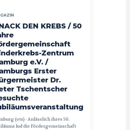
GAZIN
NACK DEN KREBS / 50
ahre
ördergemeinschaft
inderkrebs-Zentrum
amburg e.V. /
amburgs Erster
ürgermeister Dr.
eter Tschentscher
esuchte
ubiläumsveranstaltung
 (ots) - Anlässlich ihres 50.
iläums lud die Fördergemeinschaft