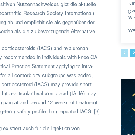
sitiven Nutzennachweises gibt die aktuelle
Ki
ges
eoarthritis Research Society International)
Weg
ng ab und empfiehlt sie als gegenüber der
coiden als die zu bevorzugende Alternative.
WA
ar corticosteroids (IACS) and hyaluronan
ly recommended in individuals with knee OA
nical Practice Statement applying to intra-
s for all comorbidity subgroups was added,
ar corticosteroid (IACS) may provide short
s Intra-articular hyaluronic acid (IAHA) may
on pain at and beyond 12 weeks of treatment
g-term safety profile than repeated IACS. [3]
existiert auch für die Injektion von