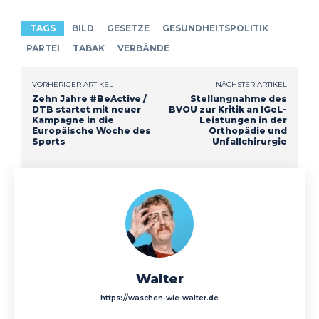
TAGS
BILD
GESETZE
GESUNDHEITSPOLITIK
PARTEI
TABAK
VERBÄNDE
VORHERIGER ARTIKEL
NÄCHSTER ARTIKEL
Zehn Jahre #BeActive /
Stellungnahme des
DTB startet mit neuer
BVOU zur Kritik an IGeL-
Kampagne in die
Leistungen in der
Europäische Woche des
Orthopädie und
Sports
Unfallchirurgie
Walter
https://waschen-wie-walter.de