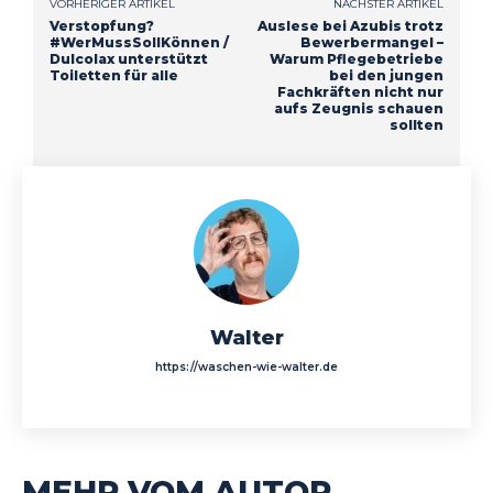
VORHERIGER ARTIKEL
NÄCHSTER ARTIKEL
Verstopfung?
Auslese bei Azubis trotz
#WerMussSollKönnen /
Bewerbermangel –
Dulcolax unterstützt
Warum Pflegebetriebe
Toiletten für alle
bei den jungen
Fachkräften nicht nur
aufs Zeugnis schauen
sollten
Walter
https://waschen-wie-walter.de
MEHR VOM AUTOR