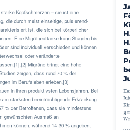
J
 starke Kopfschmerzen – sie ist eine
F
, die durch meist einseitige, pulsierend-
K
kterisiert ist, die sich bei körperlicher
H
önnen. Eine Migräneattacke kann Stunden bis
H
öser sind individuell verschieden und können
B
terwechsel oder veränderte
P
ssen.[1],[2] Migräne bringt eine hohe
b
 Studien zeigen, dass rund 70 % der
J
ngen im Berufsleben erleben,[3]
uen in ihren produktivsten Lebensjahren. Bei
Hamburg
Jub
ie am stärksten beeinträchtigende Erkrankung.
Ki
57 % der Betroffenen, dass sie mindestens
ges
 im gewünschten Ausmaß an
Weg
lnehmen können, während 14-30 % angeben,