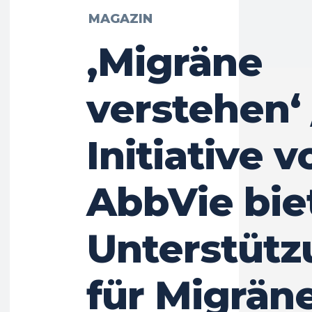
MAGAZIN
‚Migräne
verstehen‘
Initiative v
AbbVie bie
Unterstütz
für Migrän