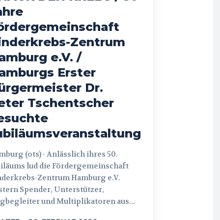
ahre
ördergemeinschaft
inderkrebs-Zentrum
amburg e.V. /
amburgs Erster
ürgermeister Dr.
eter Tschentscher
esuchte
ubiläumsveranstaltung
 (ots) - Anlässlich ihres 50.
iläums lud die Fördergemeinschaft
nderkrebs-Zentrum Hamburg e.V.
tern Spender, Unterstützer,
begleiter und Multiplikatoren aus...