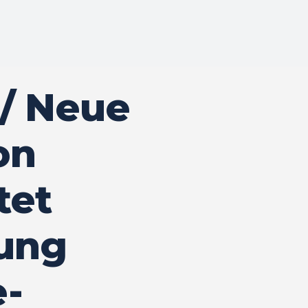
 / Neue
on
tet
ung
e-