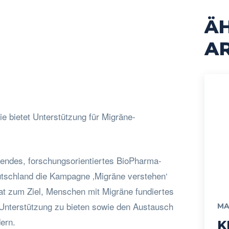
Ä
cebook
Twitter
Pinterest
WhatsApp
AR
ie bietet Unterstützung für Migräne-
hrendes, forschungsorientiertes BioPharma-
tschland die Kampagne ‚Migräne verstehen‘
hat zum Ziel, Menschen mit Migräne fundiertes
 Unterstützung zu bieten sowie den Austausch
MA
dern.
K