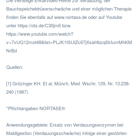
Die vierteilige Erklärvideo-Reihe zur Verdauung, der
Bauchspeicheldrüsenschwäche und einer möglichen Therapie
finden Sie ebenfalls auf www.nortase.de oder auf Youtube
unter https://ots.de/C30jm6 bzw.
https://www.youtube.com/watch?
v=7vUQ12mot48&list=PLJK1ISUlZc67jXsaHbzqSkIumMhKM
NrBd
Quellen:
[1] Grözinger KH. Et al. Münch. Med. Wschr. 129, Nr. 13:238-
240 (1987)
*Pflichtangaben NORTASE®
Anwendungsgebiete: Ersatz von Verdauungsenzymen bei
Maldigestion (Verdauungsschwäche) infolge einer gestörten