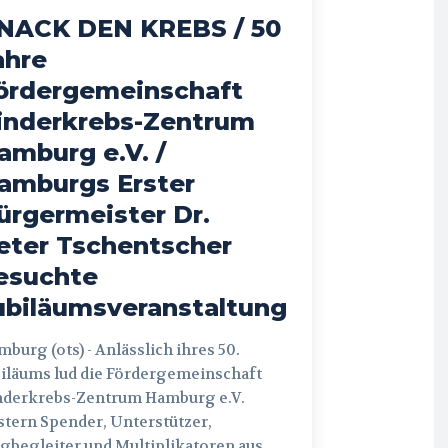
NACK DEN KREBS / 50
ahre
ördergemeinschaft
inderkrebs-Zentrum
amburg e.V. /
amburgs Erster
ürgermeister Dr.
eter Tschentscher
esuchte
ubiläumsveranstaltung
 (ots) - Anlässlich ihres 50.
iläums lud die Fördergemeinschaft
nderkrebs-Zentrum Hamburg e.V.
tern Spender, Unterstützer,
begleiter und Multiplikatoren aus...