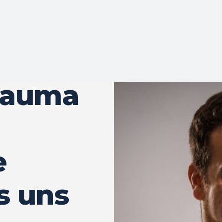
rauma
e
s uns