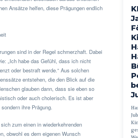
hen Ansätze helfen, diese Prägungen endlich
K
J
F
eit
K
H
rungen sind in der Regel schmerzhaft. Dabei
H
e: „Ich habe das Gefühl, dass ich nicht
B
enzt oder bestraft werde.“ Aus solchen
P
ssätze entstehen, die den Blick auf die
b
Menschen glauben dann, dass sie eben so
J
onistisch oder auch cholerisch. Es ist aber
t, sondern ihre Prägung.
Hamburg
Jub
Ki
 sich zum einen in wiederkehrenden
ges
en, obwohl es dem eigenen Wunsch
Weg