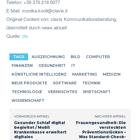
Telefon: +39 376 218 0077
E-Mail:
monika.knoll@clavis.it
Original-Content von: clavis Kommunikationsberatung,
übermittelt durch news aktuell
Quelle:
ots
TAGS
AUSZEICHNUNG
BILD
COMPUTER
FINANZEN
GESUNDHEIT
IT
KÜNSTLICHE INTELLIGENZ
MARKETING
MEDIZIN
NEUE PRODUKTE
SOFTWARE
TECHNIK
TECHNOLOGIE
VERMISCHTES
WIRTSCHAFT
WISSENSCHAFT
VORHERIGER ARTIKEL
NÄCHSTER ARTIKEL
Gesunder Schlaf digital
Frauengesundheit: Die
begleitet / Mobil
versteckten
Krankenkasse erweitert
Präventionslücken –
digitales
Was Standard-Check-