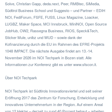
Solve, Christian Gapp, deda.next, Peer, RMBtec, SiMedia,
Südtirol Business School und Suggesto – und Partner – EDIH
NOI, FediForum, FSFE, FUSS, Linux Magazine, Loacker,
LUGBZ, Maker Space, MCI Innsbruck, MiniNOI, Open Source
JobHub, OW2, Rassegna Business, RIOS, Speck&Tech,
Sticker Mule, unibz und WUD – sowie dank der
Kofinanzierung durch die EU im Rahmen des EFRE-Projekts
1048 IMPACT. Die nächste Ausgabe findet am 13.-14.
November 2026 im NOI Techpark in Bozen statt. Alle
Informationen zur Konferenz gibt es unter www.sfscon.it.
Über NOI Techpark
NOI Techpark ist Südtirols Innovationsviertel und seit seiner
Eröffnung 2017 das Zentrum für Forschung, Entwicklung und
innovatives Unternehmertum in der Region. Auf einem Areal
von 12 Hektar – derzeit zu rund 40 Prozent bebaut – arbeiten