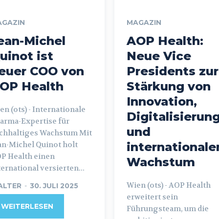
AGAZIN
MAGAZIN
ean-Michel
AOP Health:
uinot ist
Neue Vice
euer COO von
Presidents zur
OP Health
Stärkung von
Innovation,
ots) - Internationale
Digitalisierun
arma-Expertise für
und
chhaltiges Wachstum Mit
an-Michel Quinot holt
international
P Health einen
Wachstum
ternational versierten...
Wien (ots) - AOP Health
ALTER
-
30. JULI 2025
erweitert sein
WEITERLESEN
Führungsteam, um die