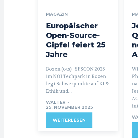
MAGAZIN
M
Europäischer
J
Open-Source-
Q
Gipfel feiert 25
n
Jahre
A
Bozen (ots) - SFSCON 2025
Wien (
im NOI Techpark in Bozen
Ph
legt Schwerpunkte auf KI &
na
Ethik und...
Je
AO
WALTER
-
in
25. NOVEMBER 2025
W
WEITERLESEN