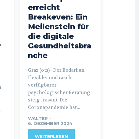
erreicht
Breakeven: Ein
Meilenstein für
die digitale
r
Gesundheitsbra
nche
Graz (ots) - Der Bedarf an
flexibler und rasch
verfügbarer
n
psychologischer Beratung
steigt rasant. Die
Coronapandemie hat...
,
WALTER
-
6. DEZEMBER 2024
WEITERLESEN