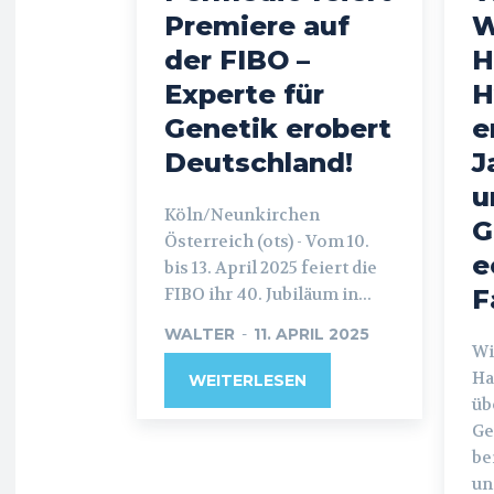
Premiere auf
W
der FIBO –
H
Experte für
H
Genetik erobert
e
Deutschland!
J
u
Köln/Neunkirchen
G
Österreich (ots) - Vom 10.
e
bis 13. April 2025 feiert die
FIBO ihr 40. Jubiläum in...
F
WALTER
-
11. APRIL 2025
Wi
Ha
WEITERLESEN
üb
Ge
be
und