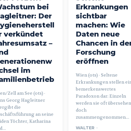
achstum bei
Erkrankungen
agleitner: Der
sichtbar
ygieneherstell
machen: Wie
r verkündet
Daten neue
ahresumsatz –
Chancen in de
nd
Forschung
enerationenw
eröffnen
chsel im
Wien (ots) - Seltene
amilienbetrieb
Erkrankungen stellen ei
bemerkenswertes
en/Zell am See (ots) -
Paradoxon dar: Einzeln
ns Georg Hagleitner
werden sie oft übersehen
ergibt die
doch
schäftsführung an seine
zusammengenommen...
iden Töchter, Katharina
WALTER
-
...