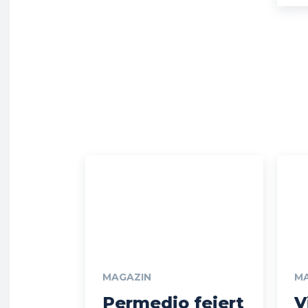
MAGAZIN
M
Permedio feiert
V