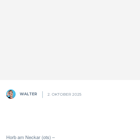
WALTER
2. OKTOBER 2025
Facebook
Twitter
Pinterest
W
Horb am Neckar (ots) –