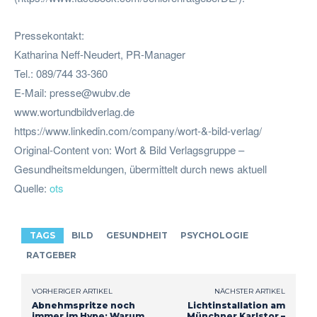
Pressekontakt:
Katharina Neff-Neudert, PR-Manager
Tel.: 089/744 33-360
E-Mail:
presse@wubv.de
www.wortundbildverlag.de
https://www.linkedin.com/company/wort-&-bild-verlag/
Original-Content von: Wort & Bild Verlagsgruppe –
Gesundheitsmeldungen, übermittelt durch news aktuell
Quelle:
ots
TAGS
BILD
GESUNDHEIT
PSYCHOLOGIE
RATGEBER
VORHERIGER ARTIKEL
NÄCHSTER ARTIKEL
Abnehmspritze noch
Lichtinstallation am
immer im Hype: Warum
Münchner Karlstor –