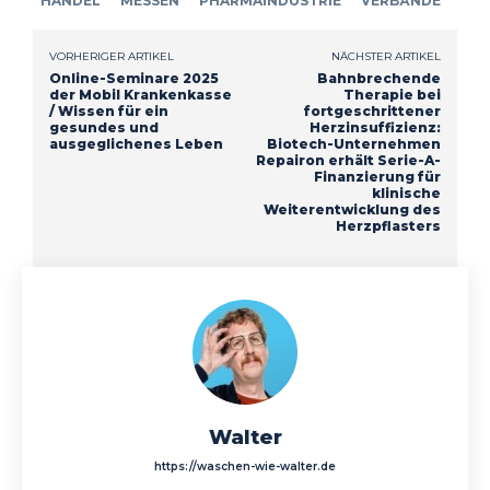
HANDEL
MESSEN
PHARMAINDUSTRIE
VERBÄNDE
VORHERIGER ARTIKEL
NÄCHSTER ARTIKEL
Online-Seminare 2025
Bahnbrechende
der Mobil Krankenkasse
Therapie bei
/ Wissen für ein
fortgeschrittener
gesundes und
Herzinsuffizienz:
ausgeglichenes Leben
Biotech-Unternehmen
Repairon erhält Serie-A-
Finanzierung für
klinische
Weiterentwicklung des
Herzpflasters
Walter
https://waschen-wie-walter.de