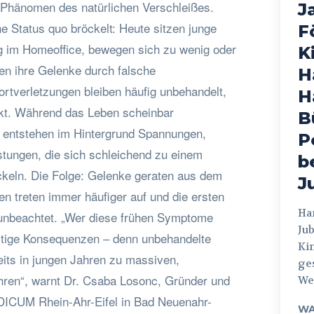
in Phänomen des natürlichen Verschleißes.
J
e Status quo bröckelt: Heute sitzen junge
F
 im Homeoffice, bewegen sich zu wenig oder
K
ten ihre Gelenke durch falsche
H
ortverletzungen bleiben häufig unbehandelt,
H
kt. Während das Leben scheinbar
B
, entstehen im Hintergrund Spannungen,
P
tungen, die sich schleichend zu einem
b
keln. Die Folge: Gelenke geraten aus dem
J
n treten immer häufiger auf und die ersten
Hamburg
 unbeachtet. „Wer diese frühen Symptome
Jub
fristige Konsequenzen – denn unbehandelte
Ki
its in jungen Jahren zu massiven,
ges
ühren“, warnt Dr. Csaba Losonc, Gründer und
Weg
EDICUM Rhein-Ahr-Eifel in Bad Neuenahr-
WA