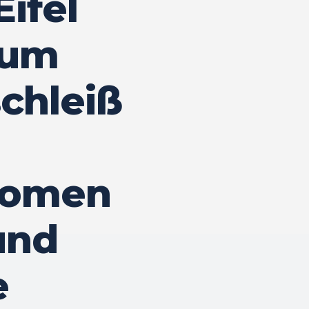
ifel
rum
chleiß
nomen
und
e