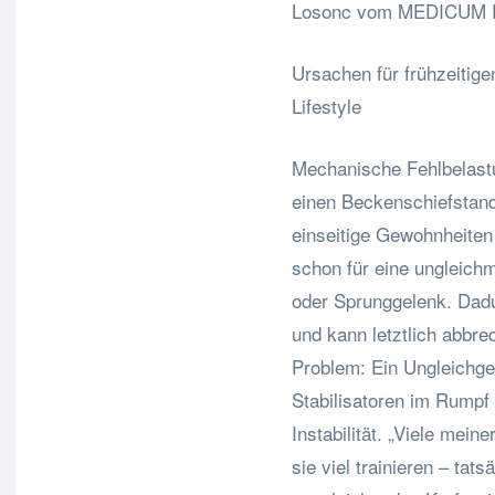
Losonc vom MEDICUM Rhe
Ursachen für frühzeitige
Lifestyle
Mechanische Fehlbelastu
einen Beckenschiefstand
einseitige Gewohnheiten
schon für eine ungleichm
oder Sprunggelenk. Dadu
und kann letztlich abbr
Problem: Ein Ungleichg
Stabilisatoren im Rump
Instabilität. „Viele meine
sie viel trainieren – tats