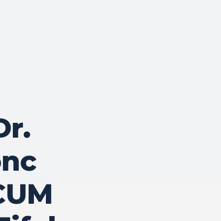
Dr.
onc
CUM