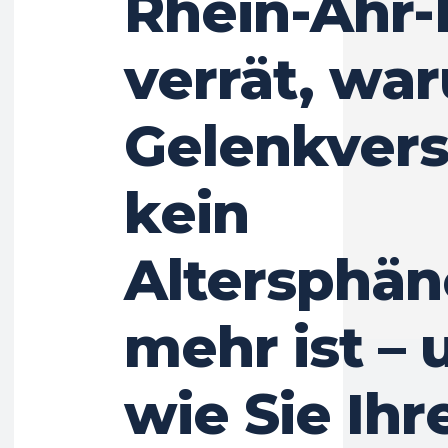
Rhein-Ahr-E
verrät, wa
Gelenkvers
kein
Altersphä
mehr ist – 
wie Sie Ihr