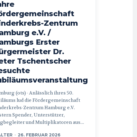
ahre
ördergemeinschaft
inderkrebs-Zentrum
amburg e.V. /
amburgs Erster
ürgermeister Dr.
eter Tschentscher
esuchte
ubiläumsveranstaltung
 (ots) - Anlässlich ihres 50.
iläums lud die Fördergemeinschaft
nderkrebs-Zentrum Hamburg e.V.
tern Spender, Unterstützer,
begleiter und Multiplikatoren aus...
LTER
-
26. FEBRUAR 2026