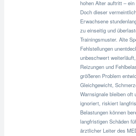
hohen Alter auftritt – e
Doch dieser vermeintlich
Erwachsene stundenlang
zu einseitig und überlas
Trainingsmuster. Alte Sp
Fehlstellungen unentdec
unbeschwert weiterläuft
Reizungen und Fehlbelas
größeren Problem entwic
Gleichgewicht, Schmerze
Warnsignale bleiben oft
ignoriert, riskiert lang
Belastungen können bere
langfristigen Schäden f
ärztlicher Leiter des M