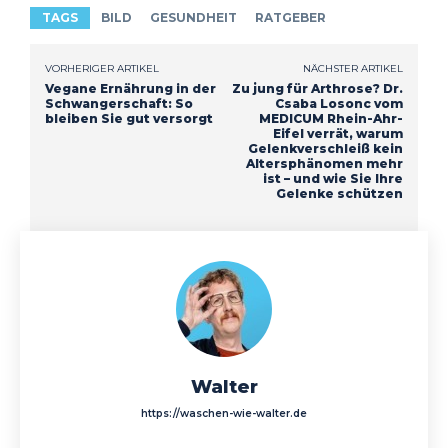
TAGS
BILD
GESUNDHEIT
RATGEBER
VORHERIGER ARTIKEL
NÄCHSTER ARTIKEL
Vegane Ernährung in der
Zu jung für Arthrose? Dr.
Schwangerschaft: So
Csaba Losonc vom
bleiben Sie gut versorgt
MEDICUM Rhein-Ahr-
Eifel verrät, warum
Gelenkverschleiß kein
Altersphänomen mehr
ist – und wie Sie Ihre
Gelenke schützen
Walter
https://waschen-wie-walter.de