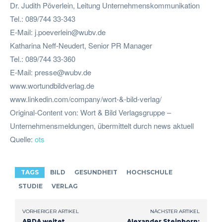
Dr. Judith Pöverlein, Leitung Unternehmenskommunikation
Tel.: 089/744 33-343
E-Mail:
j.poeverlein@wubv.de
Katharina Neff-Neudert, Senior PR Manager
Tel.: 089/744 33-360
E-Mail:
presse@wubv.de
www.wortundbildverlag.de
www.linkedin.com/company/wort-&-bild-verlag/
Original-Content von: Wort & Bild Verlagsgruppe –
Unternehmensmeldungen, übermittelt durch news aktuell
Quelle:
ots
TAGS
BILD
GESUNDHEIT
HOCHSCHULE
STUDIE
VERLAG
VORHERIGER ARTIKEL
NÄCHSTER ARTIKEL
ABDA weitet
Alexander Steinborn: