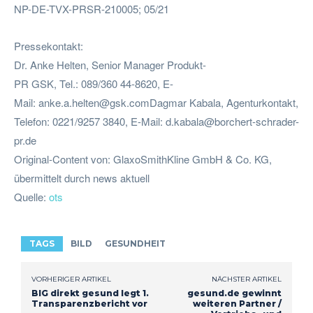
NP-DE-TVX-PRSR-210005; 05/21
Pressekontakt:
Dr. Anke Helten, Senior Manager Produkt-
PR GSK, Tel.: 089/360 44-8620, E-
Mail:
anke.a.helten@gsk.comDagmar
Kabala, Agenturkontakt,
Telefon: 0221/9257 3840, E-Mail:
d.kabala@borchert-schrader-
pr.de
Original-Content von: GlaxoSmithKline GmbH & Co. KG,
übermittelt durch news aktuell
Quelle:
ots
TAGS
BILD
GESUNDHEIT
VORHERIGER ARTIKEL
NÄCHSTER ARTIKEL
BIG direkt gesund legt 1.
gesund.de gewinnt
Transparenzbericht vor
weiteren Partner /