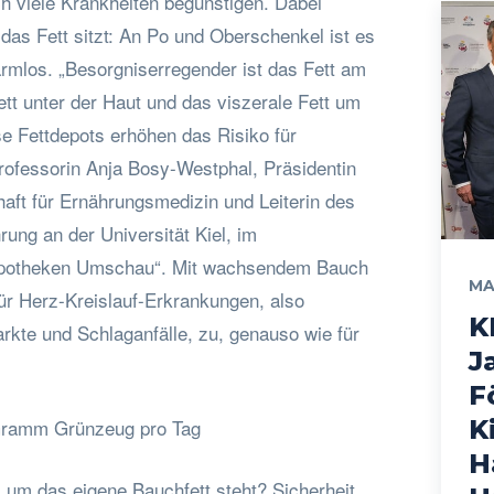
h viele Krankheiten begünstigen. Dabei
das Fett sitzt: An Po und Oberschenkel ist es
armlos. „Besorgniserregender ist das Fett am
tt unter der Haut und das viszerale Fett um
se Fettdepots erhöhen das Risiko für
Professorin Anja Bosy-Westphal, Präsidentin
aft für Ernährungsmedizin und Leiterin des
rung an der Universität Kiel, im
potheken Umschau“. Mit wachsendem Bauch
MA
ür Herz-Kreislauf-Erkrankungen, also
K
arkte und Schlaganfälle, zu, genauso wie für
J
F
Gramm Grünzeug pro Tag
K
H
 um das eigene Bauchfett steht? Sicherheit