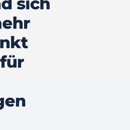
d sich
mehr
nkt
 für
gen