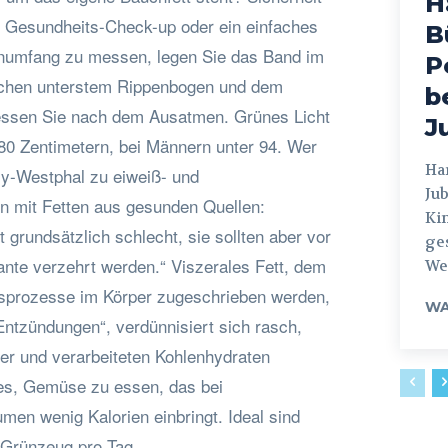
H
 Gesundheits-Check-up oder ein einfaches
B
numfang zu messen, legen Sie das Band im
P
ischen unterstem Rippenbogen und dem
b
sen Sie nach dem Ausatmen. Grünes Licht
J
 80 Zentimetern, bei Männern unter 94. Wer
Hamburg
sy-Westphal zu eiweiß- und
Jub
en mit Fetten aus gesunden Quellen:
Ki
 grundsätzlich schlecht, sie sollten aber vor
ges
iante verzehrt werden.“ Viszerales Fett, dem
Weg
prozesse im Körper zugeschrieben werden,
WA
 Entzündungen“, verdünnisiert sich rasch,
er und verarbeiteten Kohlenhydraten
t es, Gemüse zu essen, das bei
umen wenig Kalorien einbringt. Ideal sind
Grünzeug pro Tag.