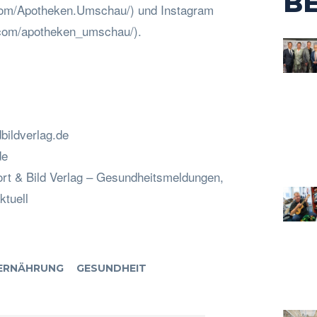
B
com/Apotheken.Umschau/) und Instagram
.com/apotheken_umschau/).
ildverlag.de
de
ort & Bild Verlag – Gesundheitsmeldungen,
ktuell
ERNÄHRUNG
GESUNDHEIT