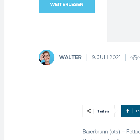
WEITERLESEN
WALTER
9. JULI 2021
Fa
Teilen
Baierbrunn (ots) – Fettpo