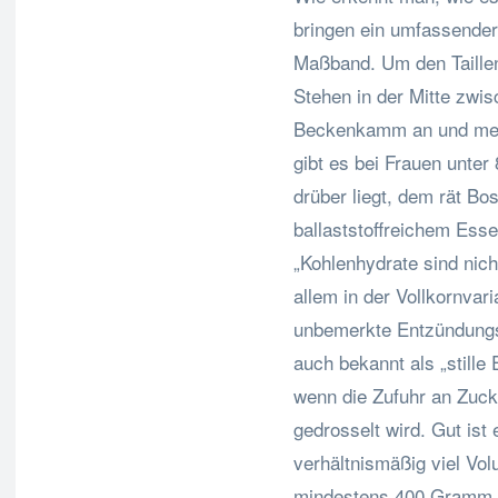
bringen ein umfassender
Maßband. Um den Taille
Stehen in der Mitte zw
Beckenkamm an und mes
gibt es bei Frauen unter
drüber liegt, dem rät Bo
ballaststoffreichem Ess
„Kohlenhydrate sind nicht
allem in der Vollkornvar
unbemerkte Entzündungs
auch bekannt als „stille
wenn die Zufuhr an Zuck
gedrosselt wird. Gut is
verhältnismäßig viel Vol
mindestens 400 Gramm 