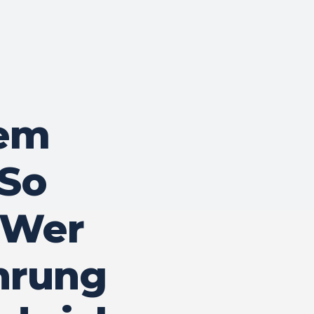
em
 So
/ Wer
hrung