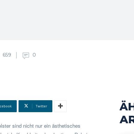
659
0
Ä
cebook
Twitter
AR
lster sind nicht nur ein ästhetisches