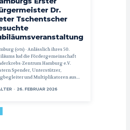
amburgs Erster
ürgermeister Dr.
eter Tschentscher
esuchte
ubiläumsveranstaltung
 (ots) - Anlässlich ihres 50.
iläums lud die Fördergemeinschaft
nderkrebs-Zentrum Hamburg e.V.
tern Spender, Unterstützer,
begleiter und Multiplikatoren aus...
LTER
-
26. FEBRUAR 2026