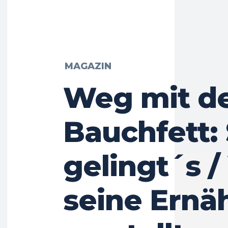
MAGAZIN
Weg mit d
Bauchfett:
gelingt´s 
seine Ernä