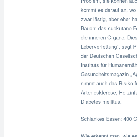
Problem, sie können auc
kommt es darauf an, wo 
zwar lästig, aber eher h
Bauch: das subkutane Fe
die inneren Organe. Die
Leberverfettung“, sagt 
der Deutschen Gesellsch
Instituts für Humanernäh
Gesundheitsmagazin „A
nimmt auch das Risiko f
Arteriosklerose, Herzinf
Diabetes mellitus.
Schlankes Essen: 400 
Wie erkennt man, wie es