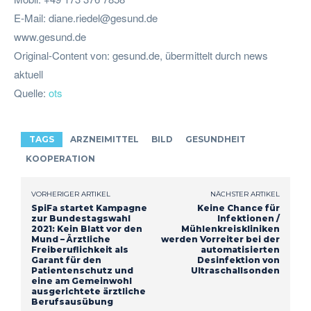
E-Mail:
diane.riedel@gesund.de
www.gesund.de
Original-Content von: gesund.de, übermittelt durch news
aktuell
Quelle:
ots
TAGS
ARZNEIMITTEL
BILD
GESUNDHEIT
KOOPERATION
VORHERIGER ARTIKEL
NÄCHSTER ARTIKEL
SpiFa startet Kampagne
Keine Chance für
zur Bundestagswahl
Infektionen /
2021: Kein Blatt vor den
Mühlenkreiskliniken
Mund – Ärztliche
werden Vorreiter bei der
Freiberuflichkeit als
automatisierten
Garant für den
Desinfektion von
Patientenschutz und
Ultraschallsonden
eine am Gemeinwohl
ausgerichtete ärztliche
Berufsausübung