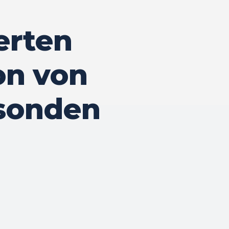
erten
on von
lsonden