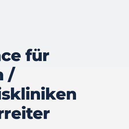
ce für
 /
skliniken
reiter