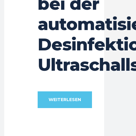
bei der
automatisi
Desinfekti
Ultraschal
WEITERLESEN