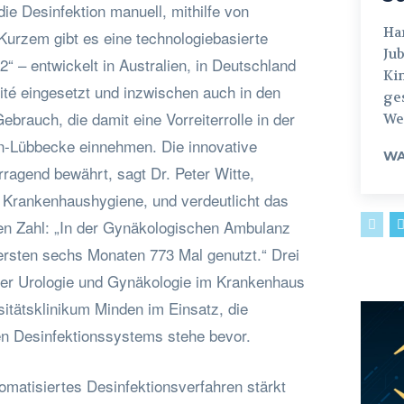
e Desinfektion manuell, mithilfe von
Hamburg
Kurzem gibt es eine technologiebasierte
Jub
2“ – entwickelt in Australien, in Deutschland
Ki
rité eingesetzt und inzwischen auch in den
ges
ebrauch, die damit eine Vorreiterrolle in der
Weg
-Lübbecke einnehmen. Die innovative
WA
ragend bewährt, sagt Dr. Peter Witte,
ür Krankenhaushygiene, und verdeutlicht das
en Zahl: „In der Gynäkologischen Ambulanz
ersten sechs Monaten 773 Mal genutzt.“ Drei
 der Urologie und Gynäkologie im Krankenhaus
itätsklinikum Minden im Einsatz, die
en Desinfektionssystems stehe bevor.
tomatisiertes Desinfektionsverfahren stärkt