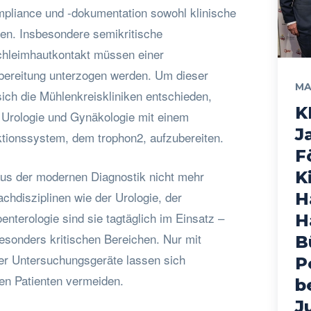
mpliance und -dokumentation sowohl klinische
ken. Insbesondere semikritische
chleimhautkontakt müssen einer
fbereitung unterzogen werden. Um dieser
MA
ch die Mühlenkreiskliniken entschieden,
K
r Urologie und Gynäkologie mit einem
J
ktionssystem, dem trophon2, aufzubereiten.
F
aus der modernen Diagnostik nicht mehr
K
chdisziplinen wie der Urologie, der
H
nterologie sind sie tagtäglich im Einsatz –
H
besonders kritischen Bereichen. Nur mit
B
der Untersuchungsgeräte lassen sich
P
en Patienten vermeiden.
b
J