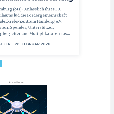
 (ots) - Anlässlich ihres 50.
iläums lud die Fördergemeinschaft
nderkrebs-Zentrum Hamburg e.V.
tern Spender, Unterstützer,
begleiter und Multiplikatoren aus...
LTER
-
26. FEBRUAR 2026
Advertisment