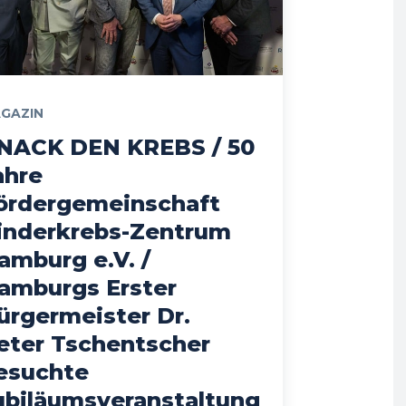
GAZIN
NACK DEN KREBS / 50
ahre
ördergemeinschaft
inderkrebs-Zentrum
amburg e.V. /
amburgs Erster
ürgermeister Dr.
eter Tschentscher
esuchte
ubiläumsveranstaltung