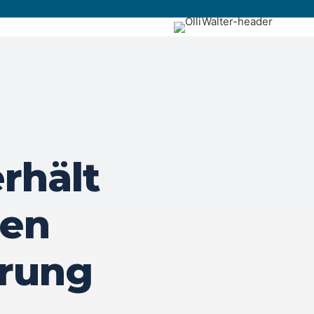
rhält
nen
erung