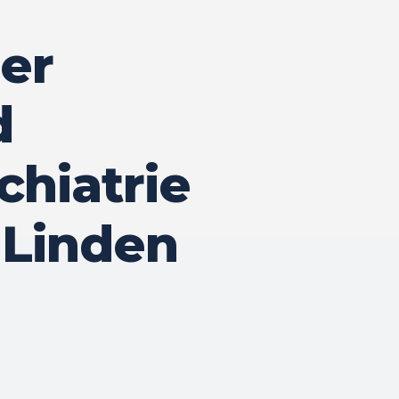
der
d
hiatrie
 Linden