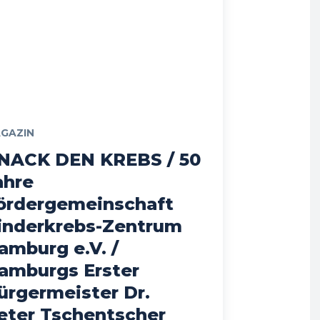
GAZIN
NACK DEN KREBS / 50
ahre
ördergemeinschaft
inderkrebs-Zentrum
amburg e.V. /
amburgs Erster
ürgermeister Dr.
eter Tschentscher