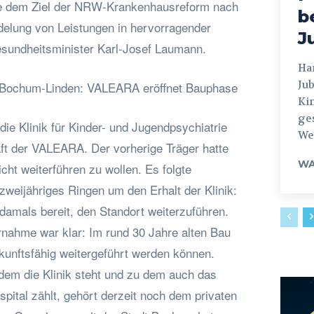
die dem Ziel der NRW-Krankenhausreform nach
b
delung von Leistungen in hervorragender
J
esundheitsminister Karl-Josef Laumann.
Hamburg
Jub
n Bochum-Linden: VALEARA eröffnet Bauphase
Ki
ges
 die Klinik für Kinder- und Jugendpsychiatrie
Weg
ft der VALEARA. Der vorherige Träger hatte
WA
icht weiterführen zu wollen. Es folgte
zweijähriges Ringen um den Erhalt der Klinik:
damals bereit, den Standort weiterzuführen.
nahme war klar: Im rund 30 Jahre alten Bau
ukunftsfähig weitergeführt werden können.
dem die Klinik steht und zu dem auch das
pital zählt, gehört derzeit noch dem privaten