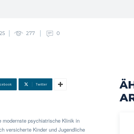
25
277
0
Ä
cebook
Twitter
AR
 modernste psychiatrische Klinik in
ich versicherte Kinder und Jugendliche