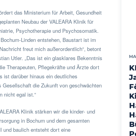
fördert das Ministerium für Arbeit, Gesundheit
eplanten Neubau der VALEARA Klinik für
iatrie, Psychotherapie und Psychosomatik.
n Bochum-Linden entstehen, Baustart ist im
achricht freut mich außerordentlich“, betont
MA
an Utler. „Das ist ein glasklares Bekenntnis
 die Therapeuten, Pflegekräfte und Ärzte dort
K
s ist darüber hinaus ein deutliches
J
s Gesellschaft die Zukunft von geschwächten
F
 nicht egal ist.“
K
H
ALEARA Klinik stärken wir die kinder- und
H
ersorgung in Bochum und dem gesamten
B
l und baulich entsteht dort eine
P