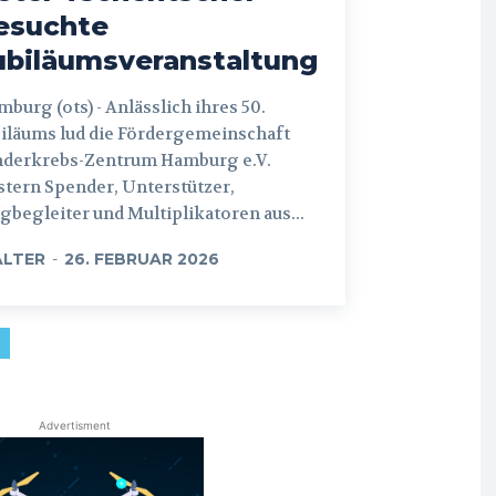
esuchte
ubiläumsveranstaltung
 (ots) - Anlässlich ihres 50.
iläums lud die Fördergemeinschaft
nderkrebs-Zentrum Hamburg e.V.
tern Spender, Unterstützer,
begleiter und Multiplikatoren aus...
LTER
-
26. FEBRUAR 2026
Advertisment