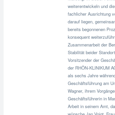
weiterentwickeln und di
fachlicher Ausrichtung 
darauf liegen, gemeinsa
bereits begonnenen Proz
konsequent weiterzuführ
Zusammenarbeit der Beru
Stabilität beider Stando
Vorsitzender der Gesch
der RHÖN-KLINIKUM AG. E
als sechs Jahre während
Geschäftsführung am Uni
Wagner, ihrem Vorgänger 
Geschäftsführerin in Mar
Arbeit in seinem Amt, da
wünsche Jan Voigt, Frau 