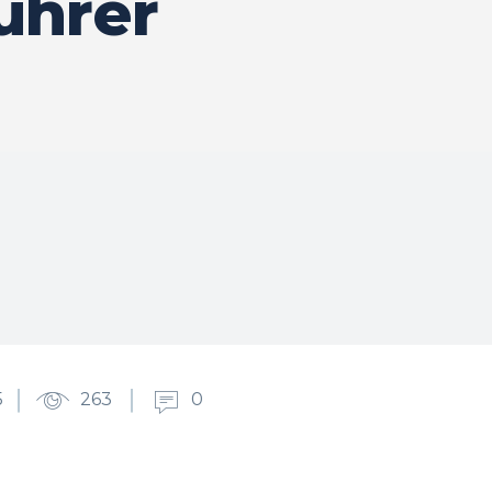
ührer
5
263
0