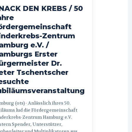
NACK DEN KREBS / 50
ahre
ördergemeinschaft
inderkrebs-Zentrum
amburg e.V. /
amburgs Erster
ürgermeister Dr.
eter Tschentscher
esuchte
ubiläumsveranstaltung
 (ots) - Anlässlich ihres 50.
iläums lud die Fördergemeinschaft
nderkrebs-Zentrum Hamburg e.V.
tern Spender, Unterstützer,
begleiter und Multiplikatoren aus...