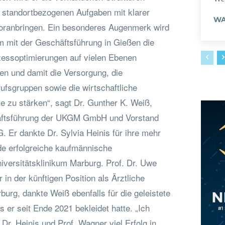
e standortbezogenen Aufgaben mit klarer
WA
voranbringen. Ein besonderes Augenmerk wird
m mit der Geschäftsführung in Gießen die
essoptimierungen auf vielen Ebenen
en und damit die Versorgung, die
fsgruppen sowie die wirtschaftliche
rte zu stärken“, sagt Dr. Gunther K. Weiß,
äftsführung der UKGM GmbH und Vorstand
r dankte Dr. Sylvia Heinis für ihre mehr
e erfolgreiche kaufmännische
versitätsklinikum Marburg. Prof. Dr. Uwe
in der künftigen Position als Ärztliche
burg, dankte Weiß ebenfalls für die geleistete
s er seit Ende 2021 bekleidet hatte. „Ich
Dr. Heinis und Prof. Wagner viel Erfolg in