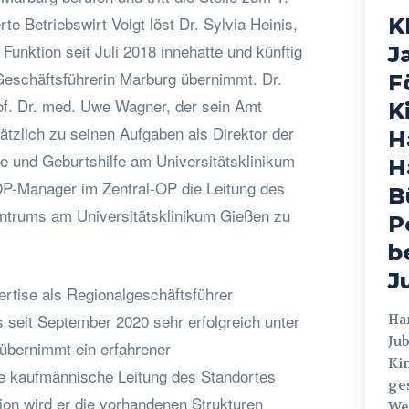
rte Betriebswirt Voigt löst Dr. Sylvia Heinis,
K
Funktion seit Juli 2018 innehatte und künftig
J
Geschäftsführerin Marburg übernimmt. Dr.
F
rof. Dr. med. Uwe Wagner, der sein Amt
K
ätzlich zu seinen Aufgaben als Direktor der
H
de und Geburtshilfe am Universitätsklinikum
H
OP-Manager im Zentral-OP die Leitung des
B
ntrums am Universitätsklinikum Gießen zu
P
b
J
ertise als Regionalgeschäftsführer
 seit September 2020 sehr erfolgreich unter
Hamburg
Jub
 übernimmt ein erfahrener
Ki
 kaufmännische Leitung des Standortes
ges
ion wird er die vorhandenen Strukturen
Weg