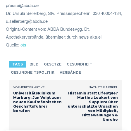
presse@abda.de
Dr. Ursula Sellerberg, Stv. Pressesprecherin, 030 40004-134,
u.sellerberg@abda.de
Original-Content von: ABDA Bundesvgg. Dt.
Apothekerverbände, übermittelt durch news aktuell
Quelle:
ots
TAGS
BILD
GESETZE
GESUNDHEIT
GESUNDHEITSPOLITIK
VERBÄNDE
VORHERIGER ARTIKEL
NÄCHSTER ARTIKEL
Universitätsklinikum
Histamin statt Lifestyle?
Marburg: Jan Voigt zum
Martina Leukert von
neuen Kaufmännischen
Supplera über
Geschäftsführer
unterschätzte Ursachen
berufen
von Müdigkeit,
Hitzewallungen &
Unruhe