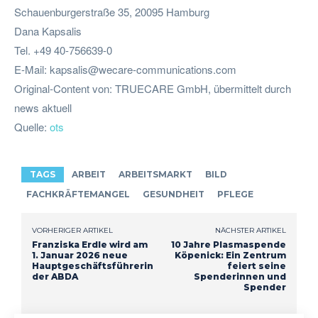
Schauenburgerstraße 35, 20095 Hamburg
Dana Kapsalis
Tel. +49 40-756639-0
E-Mail:
kapsalis@wecare-communications.com
Original-Content von: TRUECARE GmbH, übermittelt durch
news aktuell
Quelle:
ots
TAGS
ARBEIT
ARBEITSMARKT
BILD
FACHKRÄFTEMANGEL
GESUNDHEIT
PFLEGE
VORHERIGER ARTIKEL
NÄCHSTER ARTIKEL
Franziska Erdle wird am
10 Jahre Plasmaspende
1. Januar 2026 neue
Köpenick: Ein Zentrum
Hauptgeschäftsführerin
feiert seine
der ABDA
Spenderinnen und
Spender