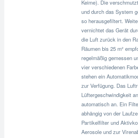
Keime). Die verschmutzt
und durch das System ge
so herausgefiltert. Weit
vernichtet das Gerät du
die Luft zurück in den R
Räumen bis 25 m² empfo
regelmäßig gemessen und
vier verschiedenen Farbe
stehen ein Automatikmod
zur Verfügung. Das Luft
Lüftergeschwindigkeit a
automatisch an. Ein Filt
abhängig von der Laufzei
Partikelfilter und Aktiv
Aerosole und zur Virena