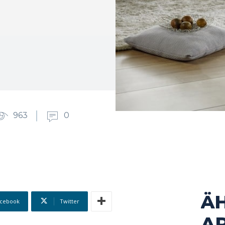
963
0
Ä
cebook
Twitter
AR