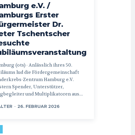
amburg e.V. /
amburgs Erster
ürgermeister Dr.
eter Tschentscher
esuchte
ubiläumsveranstaltung
 (ots) - Anlässlich ihres 50.
iläums lud die Fördergemeinschaft
nderkrebs-Zentrum Hamburg e.V.
tern Spender, Unterstützer,
begleiter und Multiplikatoren aus...
LTER
-
26. FEBRUAR 2026