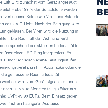
N
e Luft wird zunächst vom Gerät angesaugt
leitet – über 99 % der Schadstoffe werden
B
ere verbliebene Keime wie Viren und Bakterien
rch das UV-C-Licht. Nach der Reinigung wird
aum geblasen. Bei Viren wird die Nutzung in
hlen. Die Raumluft der Wohnung wird
 entsprechend der aktuellen Luftqualität in
n über einen LED-Ring interpretiert. Es
us und vier verschiedene Leistungsstufen
reinigungsgerät passt im Automatikmodus die
n die gemessene Raumluftqualität
erwechsel wird vom Gerät signalisiert und ist
t nach 12 bis 18 Monaten fällig. (Filter aus
kohle; UVP: 49,99 EUR). Beim Einsatz gegen
bwehr ist ein häufigerer Austausch