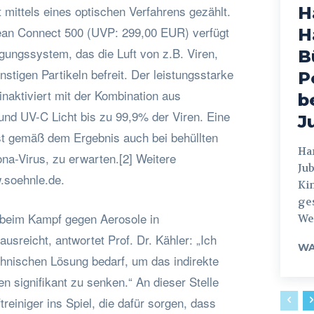
t mittels eines optischen Verfahrens gezählt.
H
ean Connect 500 (UVP: 299,00 EUR) verfügt
H
igungssystem, das die Luft von z.B. Viren,
B
stigen Partikeln befreit. Der leistungsstarke
P
 inaktiviert mit der Kombination aus
b
r und UV-C Licht bis zu 99,9% der Viren. Eine
J
st gemäß dem Ergebnis auch bei behüllten
Hamburg
na-Virus, zu erwarten.[2] Weitere
Jub
.soehnle.de.
Ki
ges
n beim Kampf gegen Aerosole in
Weg
sreicht, antwortet Prof. Dr. Kähler: „Ich
WA
chnischen Lösung bedarf, um das indirekte
en signifikant zu senken.“ An dieser Stelle
einiger ins Spiel, die dafür sorgen, dass