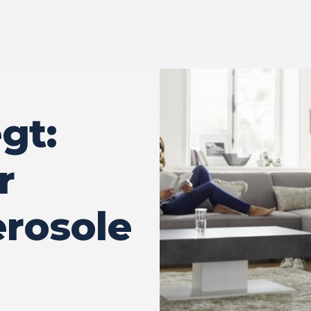
gt:
r
erosole