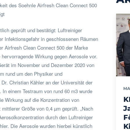
eit des Soehnle Airfresh Clean Connect 500
igt
ich geprüft und bestätigt: Luftreiniger
er Infektionsgefahr in geschlossenen Räumen
ger Airfresh Clean Connect 500 der Marke
e hervorragende Wirkung gegen Aerosole vor.
 Gerät im November und Dezember 2020 von
m rund um den Physiker und
Dr. Christian Kähler an der Universität der
MA
 In einem Testraum von rund 60 m3 wurde
K
die Wirkung auf die Konzentration von
J
 mittlerer Größe von 0,4 µm geprüft. „Nach
F
erosolkonzentration durch den Luftreiniger
ähler. Die Aerosole wurden hierbei künstlich
K