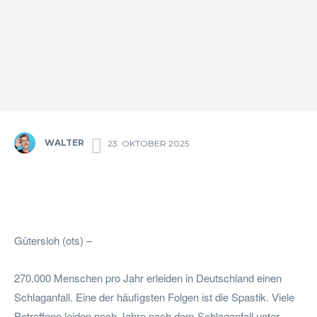
WALTER
23. OKTOBER 2025
Facebook
Twitter
Pinterest
Wha
Gütersloh (ots) –
270.000 Menschen pro Jahr erleiden in Deutschland einen
Schlaganfall. Eine der häufigsten Folgen ist die Spastik. Viele
Betroffene leiden noch Jahre nach dem Schlaganfall unter