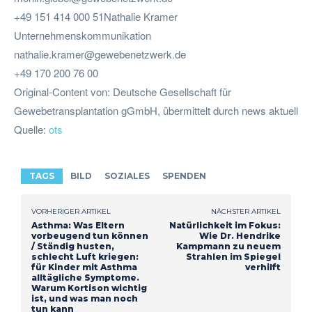
+49 151 414 000 51Nathalie Kramer
Unternehmenskommunikation
nathalie.kramer@gewebenetzwerk.de
+49 170 200 76 00
Original-Content von: Deutsche Gesellschaft für
Gewebetransplantation gGmbH, übermittelt durch news aktuell
Quelle:
ots
TAGS
BILD
SOZIALES
SPENDEN
VORHERIGER ARTIKEL
NÄCHSTER ARTIKEL
Asthma: Was Eltern
Natürlichkeit im Fokus:
vorbeugend tun können
Wie Dr. Hendrike
/ Ständig husten,
Kampmann zu neuem
schlecht Luft kriegen:
Strahlen im Spiegel
für Kinder mit Asthma
verhilft
alltägliche Symptome.
Warum Kortison wichtig
ist, und was man noch
tun kann