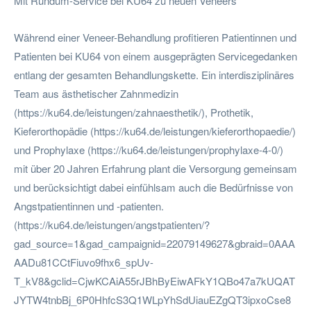
Mit Rundum-Service bei KU64 zu neuen Veneers
Während einer Veneer-Behandlung profitieren Patientinnen und
Patienten bei KU64 von einem ausgeprägten Servicegedanken
entlang der gesamten Behandlungskette. Ein interdisziplinäres
Team aus ästhetischer Zahnmedizin
(https://ku64.de/leistungen/zahnaesthetik/), Prothetik,
Kieferorthopädie (https://ku64.de/leistungen/kieferorthopaedie/)
und Prophylaxe (https://ku64.de/leistungen/prophylaxe-4-0/)
mit über 20 Jahren Erfahrung plant die Versorgung gemeinsam
und berücksichtigt dabei einfühlsam auch die Bedürfnisse von
Angstpatientinnen und -patienten.
(https://ku64.de/leistungen/angstpatienten/?
gad_source=1&gad_campaignid=22079149627&gbraid=0AAA
AADu81CCtFiuvo9fhx6_spUv-
T_kV8&gclid=CjwKCAiA55rJBhByEiwAFkY1QBo47a7kUQAT
JYTW4tnbBj_6P0HhfcS3Q1WLpYhSdUiauEZgQT3ipxoCse8