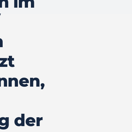
n im
n
zt
nnen,
g der