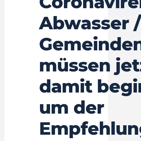
Coronavire
Abwasser /
Gemeinde
müssen jet
damit begi
um der
Empfehlun