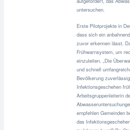
aufgefordert, das Abwas
untersuchen.
Erste Pilotprojekte in D
dass sich ein anbahnen
zuvor erkennen lässt. D
Frühwarnsystem, um re
einzuleiten. „Die Überw
und schnell umfangreiche
Bevölkerung zuverlässig
Infektionsgeschehen früh
Arbeitsgruppenleiterin d
Abwasseruntersuchungen 
empfehlen Gemeinden ber
das Infektionsgeschehe