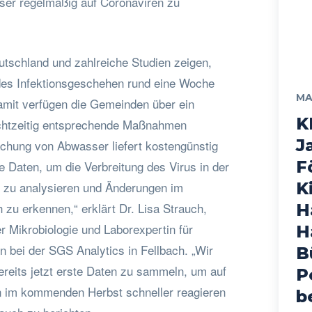
ser regelmäßig auf Coronaviren zu
eutschland und zahlreiche Studien zeigen,
des Infektionsgeschehen rund eine Woche
MA
amit verfügen die Gemeinden über ein
K
chtzeitig entsprechende Maßnahmen
J
achung von Abwasser liefert kostengünstig
F
 Daten, um die Verbreitung des Virus in der
 zu analysieren und Änderungen im
K
 zu erkennen,“ erklärt Dr. Lisa Strauch,
H
er Mikrobiologie und Laborexpertin für
H
bei der SGS Analytics in Fellbach. „Wir
B
eits jetzt erste Daten zu sammeln, um auf
P
n im kommenden Herbst schneller reagieren
b