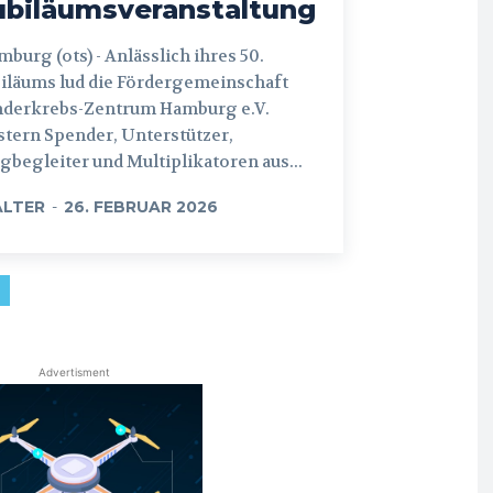
ubiläumsveranstaltung
 (ots) - Anlässlich ihres 50.
iläums lud die Fördergemeinschaft
nderkrebs-Zentrum Hamburg e.V.
tern Spender, Unterstützer,
begleiter und Multiplikatoren aus...
LTER
-
26. FEBRUAR 2026
Advertisment