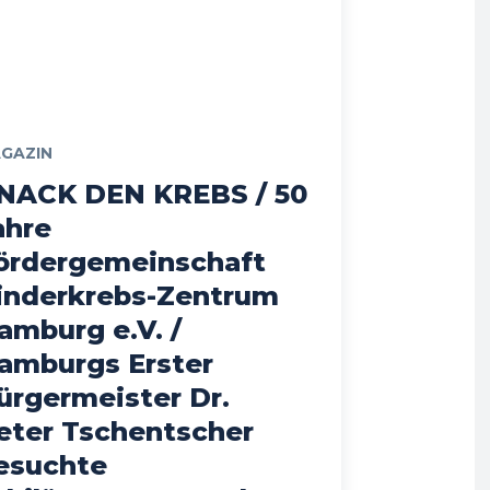
GAZIN
NACK DEN KREBS / 50
ahre
ördergemeinschaft
inderkrebs-Zentrum
amburg e.V. /
amburgs Erster
ürgermeister Dr.
eter Tschentscher
esuchte