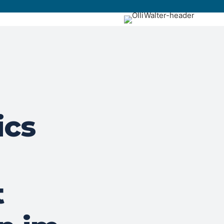
ics
t