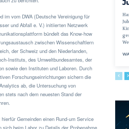
auch zu berichten.
J
Hamburg
ied im vom DWA (Deutsche Vereinigung für
Jub
er und Abfall e. V.) initiierten Netzwerk
Ki
unikationsplattform bündelt das Know-how
ges
hrungsaustausch zwischen Wissenschaftlern
Weg
eich, der Schweiz und den Niederlanden,
WA
och-Instituts, des Umweltbundesamtes, der
 sowie den Instituten und Laboren. Durch
tiven Forschungseinrichtungen sichern die
nalytics ab, die Untersuchung von
en stets nach dem neuesten Stand der
hren.
t hierfür Gemeinden einen Rund-um Service
n sich beim Labor zu Details der Probenahme