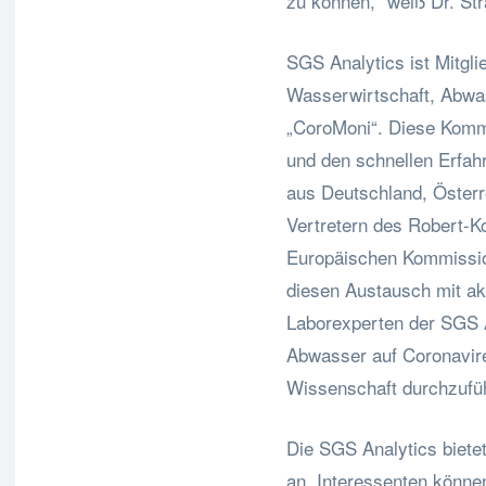
zu können,“ weiß Dr. Str
SGS Analytics ist Mitgl
Wasserwirtschaft, Abwass
„CoroMoni“. Diese Komm
und den schnellen Erfa
aus Deutschland, Österr
Vertretern des Robert-K
Europäischen Kommission
diesen Austausch mit ak
Laborexperten der SGS A
Abwasser auf Coronavir
Wissenschaft durchzufü
Die SGS Analytics biete
an. Interessenten könne