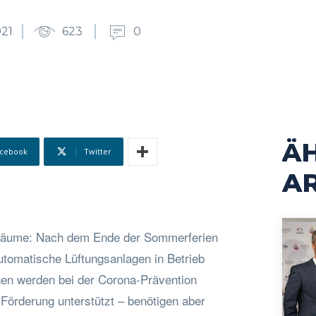
21
623
0
Ä
cebook
Twitter
AR
enräume: Nach dem Ende der Sommerferien
utomatische Lüftungsanlagen in Betrieb
onen werden bei der Corona-Prävention
r Förderung unterstützt – benötigen aber