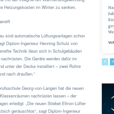
ie Heizungskosten im Winter zu senken.
Hamburg
Jub
Ki
ereift
ges
Weg
bau sind automatische Lüftungsanlagen schon
sagt Diplom-Ingenieur Henning Schulz von
WA
gereifte Technik lässt sich in Schulgebäuden
h nachrüsten. Die Geräte werden dafür im
d unter der Decke installiert – zwei Rohre
and nach draußen.“
erufsschule Georg-von-Langen hat die neuen
 Klassenräumen nachrüsten lassen – der
gen erledigt: „Die neuen Stiebel-Eltron-Lüfter
ktisch geräuschlos“, sagt Diplom-Ingenieur