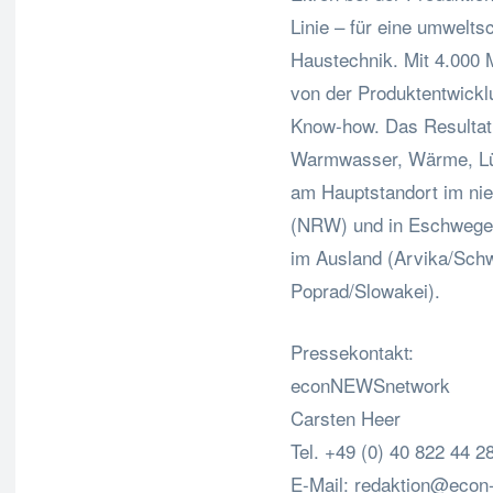
Linie – für eine umwelts
Haustechnik. Mit 4.000 
von der Produktentwickl
Know-how. Das Resultat s
Warmwasser, Wärme, Lüft
am Hauptstandort im ni
(NRW) und in Eschwege 
im Ausland (Arvika/Schw
Poprad/Slowakei).
Pressekontakt:
econNEWSnetwork
Carsten Heer
Tel. +49 (0) 40 822 44 2
E-Mail:
redaktion@econ