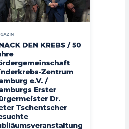
GAZIN
NACK DEN KREBS / 50
ahre
ördergemeinschaft
inderkrebs-Zentrum
amburg e.V. /
amburgs Erster
ürgermeister Dr.
eter Tschentscher
esuchte
ubiläumsveranstaltung