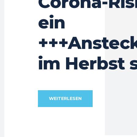
Corona-Ris
ein
+++Anstec
im Herbst 
WEITERLESEN