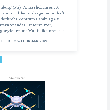
 (ots) - Anlässlich ihres 50.
iläums lud die Fördergemeinschaft
nderkrebs-Zentrum Hamburg e.V.
tern Spender, Unterstützer,
begleiter und Multiplikatoren aus...
LTER
-
26. FEBRUAR 2026
Advertisment