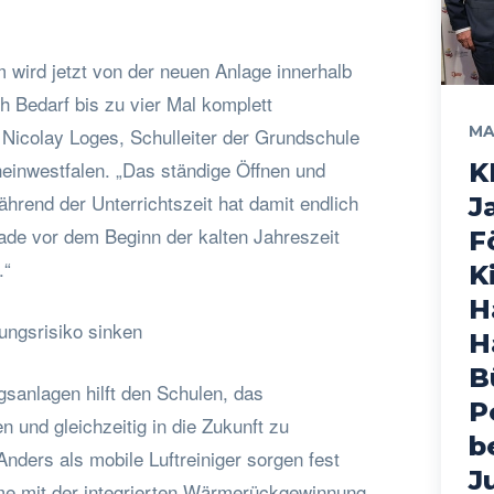
 wird jetzt von der neuen Anlage innerhalb
h Bedarf bis zu vier Mal komplett
MA
 Nicolay Loges, Schulleiter der Grundschule
einwestfalen. „Das ständige Öffnen und
K
hrend der Unterrichtszeit hat damit endlich
J
ade vor dem Beginn der kalten Jahreszeit
F
.“
K
H
ungsrisiko sinken
H
B
gsanlagen hilft den Schulen, das
P
n und gleichzeitig in die Zukunft zu
b
Anders als mobile Luftreiniger sorgen fest
J
me mit der integrierten Wärmerückgewinnung