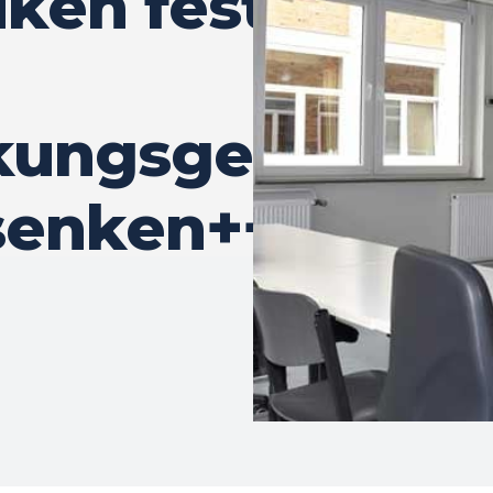
iken fest
kungsgefahr
senken+++