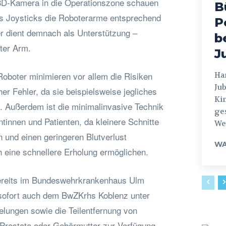
 3D-Kamera in die Operationszone schauen
B
es Joysticks die Roboterarme entsprechend
P
r dient demnach als Unterstützung –
b
ter Arm.
J
Roboter minimieren vor allem die Risiken
Hamburg
Jub
r Fehler, da sie beispielsweise jegliches
Ki
n. Außerdem ist die minimalinvasive Technik
ges
ntinnen und Patienten, da kleinere Schnitte
Weg
und einen geringeren Blutverlust
WA
h eine schnellere Erholung ermöglichen.
bereits im Bundeswehrkrankenhaus Ulm
 sofort auch dem BwZKrhs Koblenz unter
lungen sowie die Teilentfernung von
 Prostata oder Gebärmutter zur Verfügung.