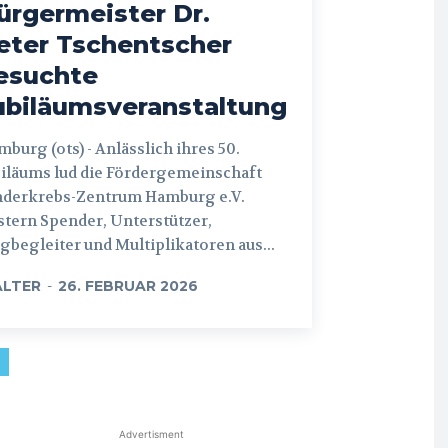
ürgermeister Dr.
eter Tschentscher
esuchte
ubiläumsveranstaltung
 (ots) - Anlässlich ihres 50.
iläums lud die Fördergemeinschaft
nderkrebs-Zentrum Hamburg e.V.
tern Spender, Unterstützer,
begleiter und Multiplikatoren aus...
LTER
-
26. FEBRUAR 2026
Advertisment