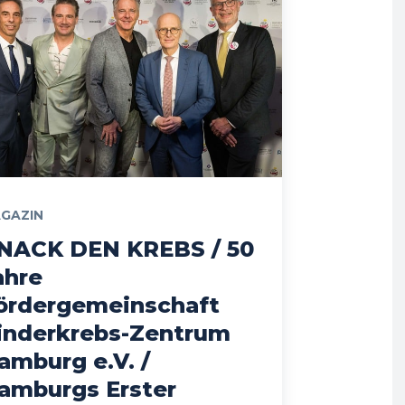
GAZIN
NACK DEN KREBS / 50
ahre
ördergemeinschaft
inderkrebs-Zentrum
amburg e.V. /
amburgs Erster