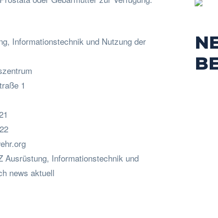
N
g, Informationstechnik und Nutzung der
B
nszentrum
traße 1
821
822
ehr.org
IZ Ausrüstung, Informationstechnik und
ch news aktuell