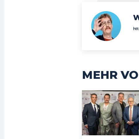
W
ht
MEHR VO