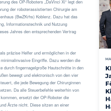
eferung des OP-Roboters „DaVinci Xi“ legt den
hrung der roboterassistierten Chirurgie am
enhaus (BwZKrhs) Koblenz. Dazu hat das
g, Informationstechnik und Nutzung
eses Jahres den entsprechenden Vertrag
als präzise Helfer und ermöglichen in der
MA
 minimalinvasive Eingriffe. Dazu werden die
e durch fingernagelgroße Hautschnitte in den
K
außen bewegt und elektronisch von den vier
J
euert, die jede Bewegung der Chirurginnen
F
etzen. Da alle Steuerbefehle weiterhin von
K
 kommen, ersetzt der OP-Roboter die
H
nd Ärzte nicht. Diese sitzen an einer
H