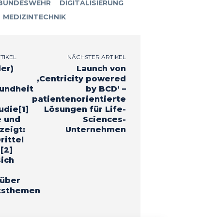
BUNDESWEHR
DIGITALISIERUNG
MEDIZINTECHNIK
TIKEL
NÄCHSTER ARTIKEL
der)
Launch von
‚Centricity powered
undheit
by BCD‘ –
patientenorientierte
udie[1]
Lösungen für Life-
e und
Sciences-
eigt:
Unternehmen
rittel
[2]
ich
 über
tsthemen