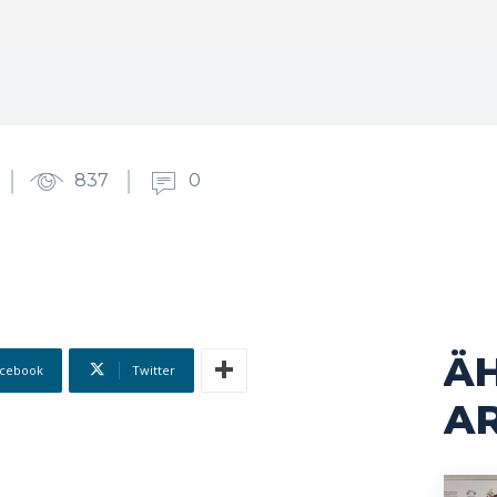
837
0
Ä
cebook
Twitter
AR