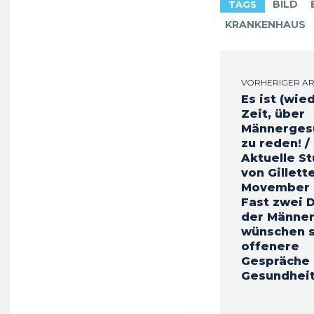
BILD
TAGS
KRANKENHAUS
VORHERIGER AR
Es ist (wie
Zeit, über
Männerges
zu reden! /
Aktuelle St
von Gillett
Movember z
Fast zwei D
der Männer
wünschen s
offenere
Gespräche
Gesundhei