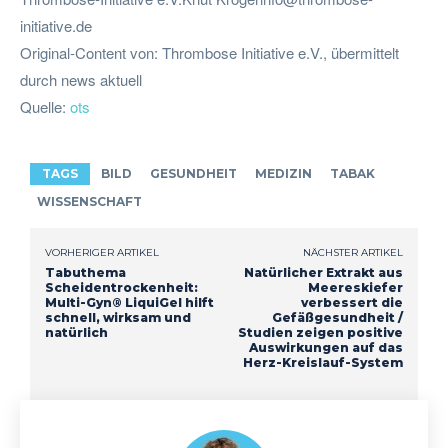
initiative.de
Original-Content von: Thrombose Initiative e.V., übermittelt
durch news aktuell
Quelle:
ots
TAGS
BILD
GESUNDHEIT
MEDIZIN
TABAK
WISSENSCHAFT
VORHERIGER ARTIKEL
NÄCHSTER ARTIKEL
Tabuthema
Natürlicher Extrakt aus
Scheidentrockenheit:
Meereskiefer
Multi-Gyn® LiquiGel hilft
verbessert die
schnell, wirksam und
Gefäßgesundheit /
natürlich
Studien zeigen positive
Auswirkungen auf das
Herz-Kreislauf-System