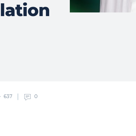
lation
637
0