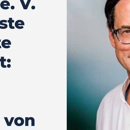
e. V.
ste
te
t:
 von