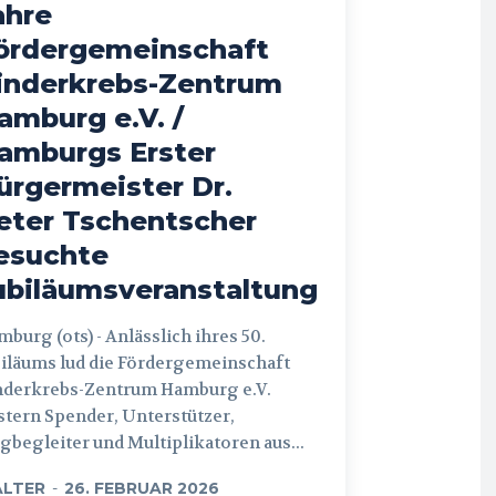
ahre
ördergemeinschaft
inderkrebs-Zentrum
amburg e.V. /
amburgs Erster
ürgermeister Dr.
eter Tschentscher
esuchte
ubiläumsveranstaltung
 (ots) - Anlässlich ihres 50.
iläums lud die Fördergemeinschaft
nderkrebs-Zentrum Hamburg e.V.
tern Spender, Unterstützer,
begleiter und Multiplikatoren aus...
LTER
-
26. FEBRUAR 2026