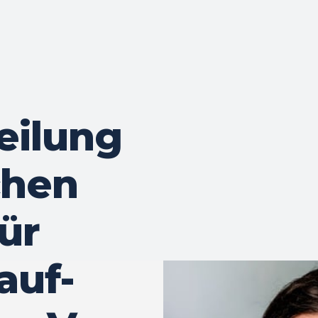
eilung
chen
ür
auf-