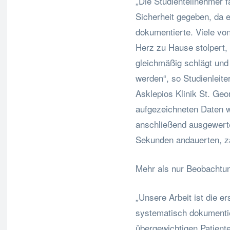
„Die Studienteilnehmer f
Sicherheit gegeben, da 
dokumentierte. Viele v
Herz zu Hause stolpert, 
gleichmäßig schlägt und
werden“, so Studienleit
Asklepios Klinik St. Ge
aufgezeichneten Daten 
anschließend ausgewerte
Sekunden andauerten, zä
Mehr als nur Beobachtu
„Unsere Arbeit ist die er
systematisch dokumentie
übergewichtigen Patient