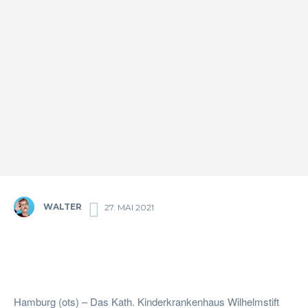
WALTER
27. MAI 2021
Facebook
Twitter
Pinterest
Wha
Hamburg (ots) – Das Kath. Kinderkrankenhaus Wilhelmstift