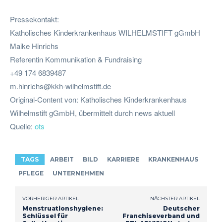
Pressekontakt:
Katholisches Kinderkrankenhaus WILHELMSTIFT gGmbH
Maike Hinrichs
Referentin Kommunikation & Fundraising
+49 174 6839487
m.hinrichs@kkh-wilhelmstift.de
Original-Content von: Katholisches Kinderkrankenhaus
Wilhelmstift gGmbH, übermittelt durch news aktuell
Quelle:
ots
TAGS
ARBEIT
BILD
KARRIERE
KRANKENHAUS
PFLEGE
UNTERNEHMEN
VORHERIGER ARTIKEL
NÄCHSTER ARTIKEL
Menstruationshygiene:
Deutscher
Schlüssel für
Franchiseverband und