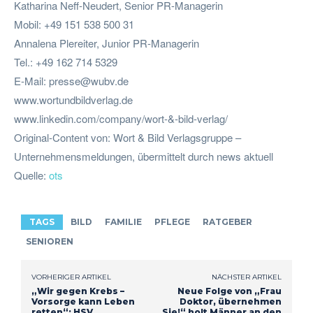
Katharina Neff-Neudert, Senior PR-Managerin
Mobil: +49 151 538 500 31
Annalena Plereiter, Junior PR-Managerin
Tel.: +49 162 714 5329
E-Mail:
presse@wubv.de
www.wortundbildverlag.de
www.linkedin.com/company/wort-&-bild-verlag/
Original-Content von: Wort & Bild Verlagsgruppe –
Unternehmensmeldungen, übermittelt durch news aktuell
Quelle:
ots
TAGS
BILD
FAMILIE
PFLEGE
RATGEBER
SENIOREN
VORHERIGER ARTIKEL
NÄCHSTER ARTIKEL
„Wir gegen Krebs –
Neue Folge von „Frau
Vorsorge kann Leben
Doktor, übernehmen
retten“: HSV,
Sie!“ holt Männer an den