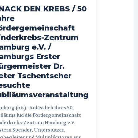
NACK DEN KREBS / 50
ahre
ördergemeinschaft
inderkrebs-Zentrum
amburg e.V. /
amburgs Erster
ürgermeister Dr.
eter Tschentscher
esuchte
ubiläumsveranstaltung
 (ots) - Anlässlich ihres 50.
iläums lud die Fördergemeinschaft
nderkrebs-Zentrum Hamburg e.V.
tern Spender, Unterstützer,
begleiter und Multiplikatoren aus...