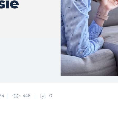
sie
24
446
0