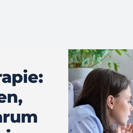
apie:
en,
arum