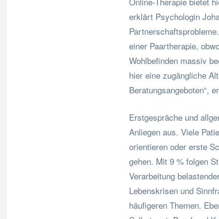
Online-Therapie bietet h
erklärt Psychologin Joha
Partnerschaftsprobleme
einer Paartherapie, ob
Wohlbefinden massiv bee
hier eine zugängliche Al
Beratungsangeboten“, erg
Erstgespräche und allg
Anliegen aus. Viele Pati
orientieren oder erste S
gehen. Mit 9 % folgen S
Verarbeitung belastende
Lebenskrisen und Sinnfr
häufigeren Themen. Ebe