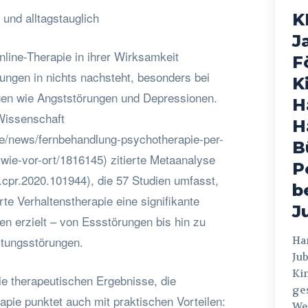
 und alltagstauglich
K
J
line-Therapie in ihrer Wirksamkeit
F
ungen in nichts nachsteht, besonders bei
K
en wie Angststörungen und Depressionen.
H
Wissenschaft
H
e/news/fernbehandlung-psychotherapie-per-
B
-wie-vor-ort/1816145) zitierte Metaanalyse
P
/j.cpr.2020.101944), die 57 Studien umfasst,
b
rte Verhaltenstherapie eine signifikante
J
 erzielt – von Essstörungen bis hin zu
stungsstörungen.
Hamburg
Jub
Ki
ie therapeutischen Ergebnisse, die
ges
pie punktet auch mit praktischen Vorteilen:
Weg