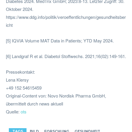
Diabetes 2024. MedTrix GmbH; 2023:8-13. Letzter Zugriff: 30.
Oktober 2024.
https://www.ddg.info/politik/veroeffentlichungen/gesundheitsber
icht
[5] IQVIA Volume MAT Data in Patients; YTD May 2024.
[6] Landgraf R et al. Diabetol Stoffwechs. 2021;16(02):149-161.
Pressekontakt:
Lena Klersy
+49 152 54615459
Original-Content von: Novo Nordisk Pharma GmbH,
übermittelt durch news aktuell
Quelle:
ots
TAGS
BILD
FORSCHUNG
GESUNDHEIT