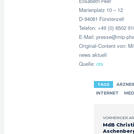
Elisabeth Peer
Marienplatz 10 – 12
D-94081 Fürstenzell
Telefon: +49 (0) 8502 91
E-Mail:
presse@mip-pha
Original-Content von: M
news aktuell
Quelle:
ots
ARZNEI
TAGS
INTERNET
MED
VORHERIGER AR
MdB Christ
Aschenber