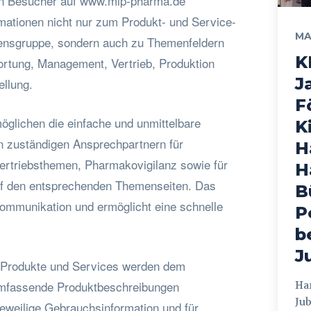
en Besucher auf www.mip-pharma.de
mationen nicht nur zum Produkt- und Service-
MA
mensgruppe, sondern auch zu Themenfeldern
K
wortung, Management, Vertrieb, Produktion
J
ellung.
F
öglichen die einfache und unmittelbare
K
 zuständigen Ansprechpartnern für
H
rtriebsthemen, Pharmakovigilanz sowie für
H
uf den entsprechenden Themenseiten. Das
B
 Kommunikation und ermöglicht eine schnelle
P
b
J
e Produkte und Services werden dem
mfassende Produktbeschreibungen
Hamburg
Jub
jeweilige Gebrauchsinformation und für