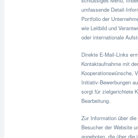
schlüssiges Menü, find
umfassende Detail-Infor
Portfolio der Unterneh
wie Leitbild und Verant
oder internationale Aufst
Direkte E-Mail-Links erm
Kontaktaufnahme mit den
Kooperationswünsche, Ve
Initiativ-Bewerbungen a
sorgt für zielgerichtete
Bearbeitung.
Zur Information über di
Besucher der Website u
angeboten, die über die 