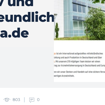
v und
eundlich:
a.de
803
0