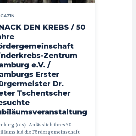
GAZIN
NACK DEN KREBS / 50
ahre
ördergemeinschaft
inderkrebs-Zentrum
amburg e.V. /
amburgs Erster
ürgermeister Dr.
eter Tschentscher
esuchte
ubiläumsveranstaltung
 (ots) - Anlässlich ihres 50.
iläums lud die Fördergemeinschaft