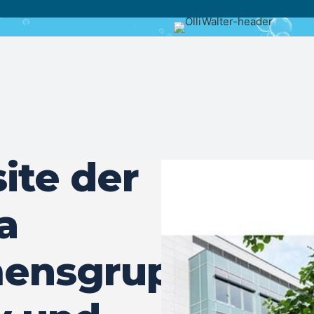
ite der
a
ensgruppe