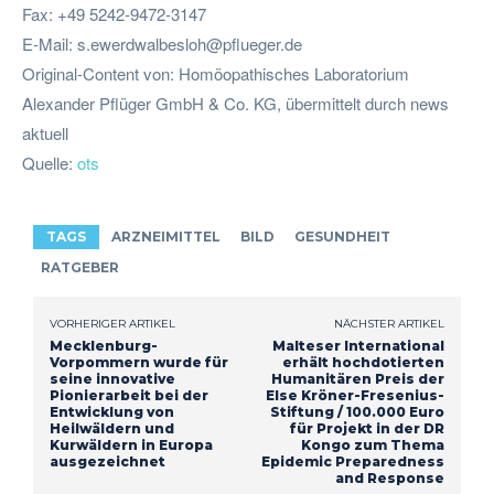
Fax: +49 5242-9472-3147
E-Mail:
s.ewerdwalbesloh@pflueger.de
Original-Content von: Homöopathisches Laboratorium
Alexander Pflüger GmbH & Co. KG, übermittelt durch news
aktuell
Quelle:
ots
TAGS
ARZNEIMITTEL
BILD
GESUNDHEIT
RATGEBER
VORHERIGER ARTIKEL
NÄCHSTER ARTIKEL
Mecklenburg-
Malteser International
Vorpommern wurde für
erhält hochdotierten
seine innovative
Humanitären Preis der
Pionierarbeit bei der
Else Kröner-Fresenius-
Entwicklung von
Stiftung / 100.000 Euro
Heilwäldern und
für Projekt in der DR
Kurwäldern in Europa
Kongo zum Thema
ausgezeichnet
Epidemic Preparedness
and Response