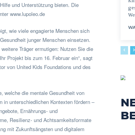
Ki
ilfe und Unterstützung bieten. Die
ges
unter www.lupoleo.de
Weg
WA
igt, wie viele engagierte Menschen sich
he Gesundheit junger Menschen einsetzen.
 weitere Träger ermutigen: Nutzen Sie die
hr Projekt bis zum 16. Februar ein“, sagt
ator von United Kids Foundations und des
, welche die mentale Gesundheit von
N
 in unterschiedlichen Kontexten fördern –
gebote, Ernährungs- und
B
me, Resilienz- und Achtsamkeitsformate
g mit Zukunftsängsten und digitalem