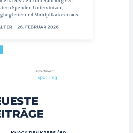
nderkrebs-Zentrum Hamburg e.V.
tern Spender, Unterstützer,
begleiter und Multiplikatoren aus...
LTER
-
26. FEBRUAR 2026
Advertisment
EUESTE
EITRÄGE
KNACK DEN KREBS / 50