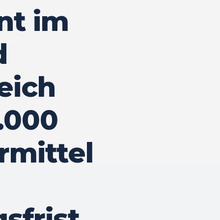
t im
d
eich
0.000
rmittel
frist