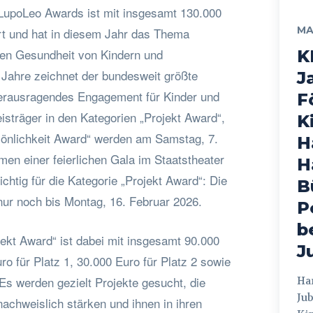
LupoLeo Awards ist mit insgesamt 130.000
MA
ert und hat in diesem Jahr das Thema
hen Gesundheit von Kindern und
K
 Jahre zeichnet der bundesweit größte
J
herausragendes Engagement für Kinder und
F
isträger in den Kategorien „Projekt Award“,
K
önlichkeit Award“ werden am Samstag, 7.
H
n einer feierlichen Gala im Staatstheater
H
htig für die Kategorie „Projekt Award“: Die
B
ur noch bis Montag, 16. Februar 2026.
P
b
ekt Award“ ist dabei mit insgesamt 90.000
J
ro für Platz 1, 30.000 Euro für Platz 2 sowie
 Es werden gezielt Projekte gesucht, die
Hamburg
Jub
achweislich stärken und ihnen in ihren