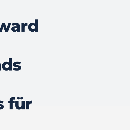
ward
nds
 für