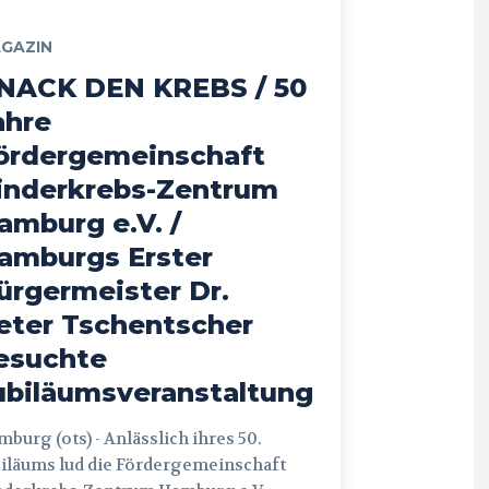
GAZIN
NACK DEN KREBS / 50
ahre
ördergemeinschaft
inderkrebs-Zentrum
amburg e.V. /
amburgs Erster
ürgermeister Dr.
eter Tschentscher
esuchte
ubiläumsveranstaltung
 (ots) - Anlässlich ihres 50.
iläums lud die Fördergemeinschaft