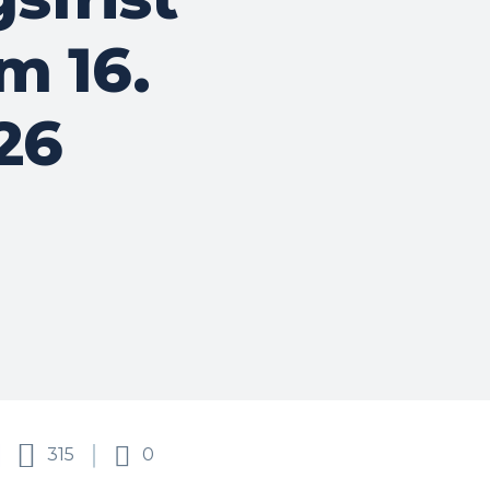
um 16.
26
315
0