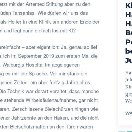
tzt mit der Artemed Stiftung aber zu den
K
üden Tansanias. Wie dürfen wir uns das
H
als Helfer in eine Klinik am anderen Ende der
H
n und legt dann einfach los mit KI?
B
P
ereinfacht – aber eigentlich: Ja, genau so lief
b
ls ich im September 2019 zum ersten Mal die
J
. Walburg’s Hospital im abgelegenen
g es mir die Sprache. Vor mir stand ein
Hamburg
Jub
genen Zeiten: ein über fünfzig Jahre altes,
Ki
Die Technik war derart veraltet, dass manche
ges
e stehende Wirbelsäulenaufnahme, gar nicht
Weg
ren. Zerschlissene Bleischürzen hingen wie
WA
ner Jahrzehnte an den Haken, und die nicht
kten Bleischutzmatten an den Türen waren