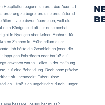
n Hospitation begann ich erst, das Ausmaß
N
sforderung zu begreifen: eine erschütternd
B
fällen – viele davon übersehen, weil die
f dem Röntgenbild oft nur schemenhaft
d gibt in Nyangao aber keinen Facharzt für
skreten Zeichen im Frühstadium einer
nte. Ich hörte die Geschichten jener, die
 klapprigen Fahrrädern oder barfuß auf
gs gewesen waren – alles in der Hoffnung
nose, auf eine Behandlung. Doch ohne präzise
nkheit oft unentdeckt. Tuberkulose –
l tödlich – fraß sich ungehindert durch Lungen
ss eine bessere Lösung her muss?