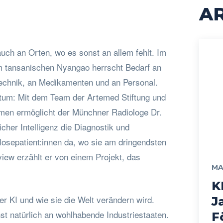
AR
auch an Orten, wo es sonst an allem fehlt. Im
im tansanischen Nyangao herrscht Bedarf an
 Technik, an Medikamenten und an Personal.
htum: Mit dem Team der Artemed Stiftung und
men ermöglicht der Münchner Radiologe Dr.
icher Intelligenz die Diagnostik und
osepatient:innen da, wo sie am dringendsten
view erzählt er von einem Projekt, das
MA
K
ber KI und wie sie die Welt verändern wird.
J
t natürlich an wohlhabende Industriestaaten.
F