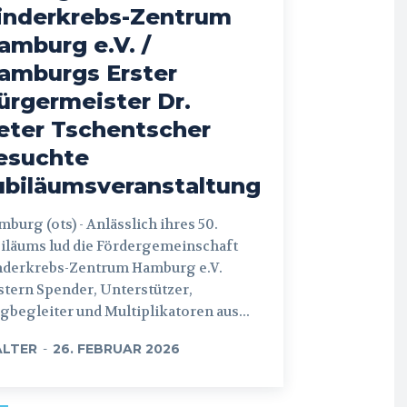
inderkrebs-Zentrum
amburg e.V. /
amburgs Erster
ürgermeister Dr.
eter Tschentscher
esuchte
ubiläumsveranstaltung
 (ots) - Anlässlich ihres 50.
iläums lud die Fördergemeinschaft
nderkrebs-Zentrum Hamburg e.V.
tern Spender, Unterstützer,
begleiter und Multiplikatoren aus...
LTER
-
26. FEBRUAR 2026