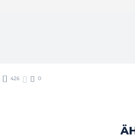
426
0
Ä
acebook
Twitter
Pinterest
WhatsApp