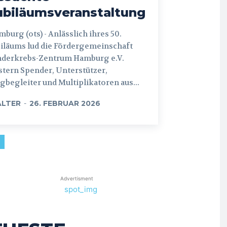
ubiläumsveranstaltung
 (ots) - Anlässlich ihres 50.
iläums lud die Fördergemeinschaft
nderkrebs-Zentrum Hamburg e.V.
tern Spender, Unterstützer,
begleiter und Multiplikatoren aus...
LTER
-
26. FEBRUAR 2026
Advertisment