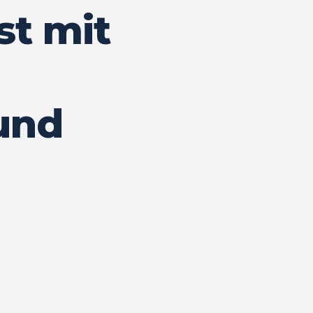
st mit
 und