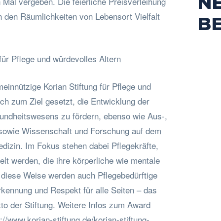
N
Mal vergeben. Die feierliche Preisverleihung
n den Räumlichkeiten von Lebensort Vielfalt
B
 für Pflege und würdevolles Altern
innützige Korian Stiftung für Pflege und
ich zum Ziel gesetzt, die Entwicklung der
undheitswesens zu fördern, ebenso wie Aus-,
 sowie Wissenschaft und Forschung auf dem
dizin. Im Fokus stehen dabei Pflegekräfte,
elt werden, die ihre körperliche wie mentale
 diese Weise werden auch Pflegebedürftige
kennung und Respekt für alle Seiten – das
tto der Stiftung. Weitere Infos zum Award
s://www.korian-stiftung.de/korian-stiftung-