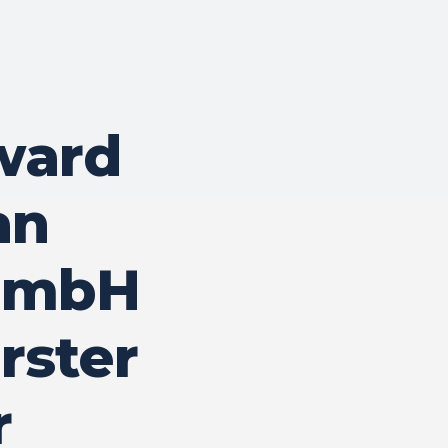
ward
an
 GmbH
rster
r