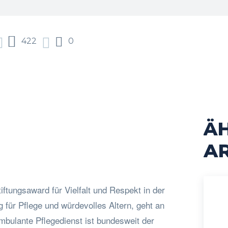
422
0
Ä
acebook
Twitter
Pinterest
WhatsApp
AR
tiftungsaward für Vielfalt und Respekt in der
g für Pflege und würdevolles Altern, geht an
ambulante Pflegedienst ist bundesweit der