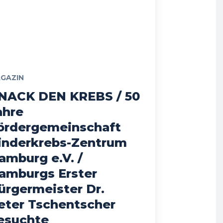
GAZIN
NACK DEN KREBS / 50
ahre
ördergemeinschaft
inderkrebs-Zentrum
amburg e.V. /
amburgs Erster
ürgermeister Dr.
eter Tschentscher
esuchte