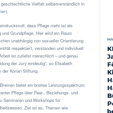
 geschlechtliche Vielfalt selbstverständlich in
iert.
 eindrucksvoll, dass Pflege mehr ist als
 und Grundpflege. Hier wird ein Raum
MA
chen unabhängig von sexueller Orientierung
ntität respektiert, verstanden und individuell
K
Arbeit ist zutiefst menschlich – und genau
J
dung der Jury eindeutig“, so Elisabeth
F
 der Korian Stiftung.
K
H
 Bremen bietet ein breites Leistungsspektrum:
H
lanter Pflege über Paar-, Beziehungs- und
B
zu Seminaren und Workshops für
P
eitswesen. Ziel ist es, Themen wie
b