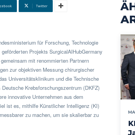
Ä
cebook
Twitter
AR
esministerium für Forschung, Technologie
geförderten Projekts SurgicalAIHubGermany
 gemeinsam mit renommierten Partnern
ngen zur objektiven Messung chirurgischer
 das Universitätsklinikum und die Technische
as Deutsche Krebsforschungszentrum (DKFZ)
tere innovative Unternehmen aus dem
l ist es, mithilfe Künstlicher Intelligenz (KI)
MA
 messbarer zu machen, um sie skalierbar zu
K
J