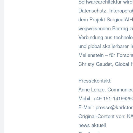
Softwarearchitektur wir
Datenschutz, Interoperabi
dem Projekt SurgicalAI
wegweisenden Beitrag zur
Verbindung aus technolog
und global skalierbarer 
Meilenstein – für Forsch
Christy Gaudet, Global 
Pressekontakt:
Anne Lenze, Communica
Mobil: +49 151-1419929
E-Mail:
presse@karlsto
Original-Content von: K
news aktuell