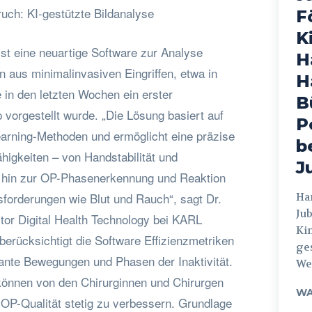
uch: KI-gestützte Bildanalyse
F
K
st eine neuartige Software zur Analyse
H
 aus minimalinvasiven Eingriffen, etwa in
H
e in den letzten Wochen ein erster
B
p vorgestellt wurde. „Die Lösung basiert auf
P
earning-Methoden und ermöglicht eine präzise
b
higkeiten – von Handstabilität und
J
s hin zur OP-Phasenerkennung und Reaktion
sforderungen wie Blut und Rauch“, sagt Dr.
Hamburg
Jub
or Digital Health Technology bei KARL
Ki
erücksichtigt die Software Effizienzmetriken
ges
ante Bewegungen und Phasen der Inaktivität.
Weg
önnen von den Chirurginnen und Chirurgen
WA
 OP-Qualität stetig zu verbessern. Grundlage