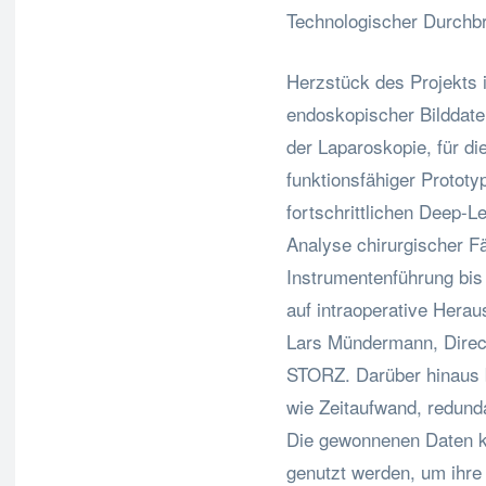
Technologischer Durchbr
Herzstück des Projekts i
endoskopischer Bilddaten
der Laparoskopie, für di
funktionsfähiger Prototy
fortschrittlichen Deep-L
Analyse chirurgischer Fä
Instrumentenführung bi
auf intraoperative Herau
Lars Mündermann, Direct
STORZ. Darüber hinaus b
wie Zeitaufwand, redund
Die gewonnenen Daten k
genutzt werden, um ihre