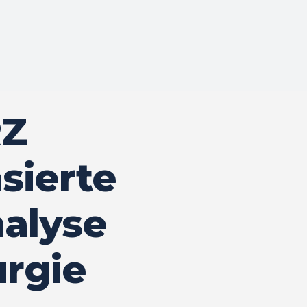
RZ
asierte
nalyse
urgie