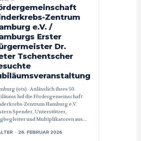
ördergemeinschaft
inderkrebs-Zentrum
amburg e.V. /
amburgs Erster
ürgermeister Dr.
eter Tschentscher
esuchte
ubiläumsveranstaltung
 (ots) - Anlässlich ihres 50.
iläums lud die Fördergemeinschaft
nderkrebs-Zentrum Hamburg e.V.
tern Spender, Unterstützer,
begleiter und Multiplikatoren aus...
LTER
-
26. FEBRUAR 2026