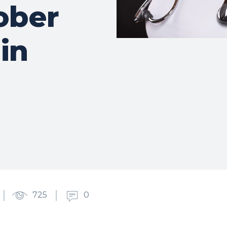
ober
lin
725
0