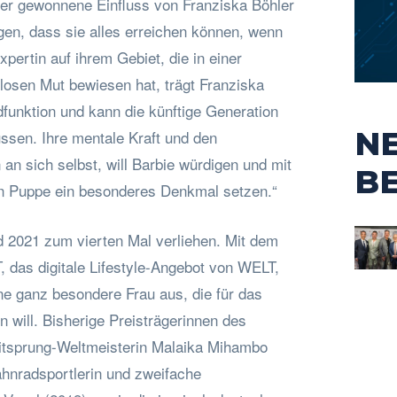
der gewonnene Einfluss von Franziska Böhler
gen, dass sie alles erreichen können, wenn
xpertin auf ihrem Gebiet, die in einer
llosen Mut bewiesen hat, trägt Franziska
dfunktion und kann die künftige Generation
N
ssen. Ihre mentale Kraft und den
n sich selbst, will Barbie würdigen und mit
B
n Puppe ein besonderes Denkmal setzen.“
 2021 zum vierten Mal verliehen. Mit dem
 das digitale Lifestyle-Angebot von WELT,
e ganz besondere Frau aus, die für das
n will. Bisherige Preisträgerinnen des
tsprung-Weltmeisterin Malaika Mihambo
ahnradsportlerin und zweifache