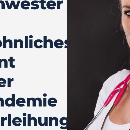
hwester
hnliches
nt
er
ndemie
erleihung