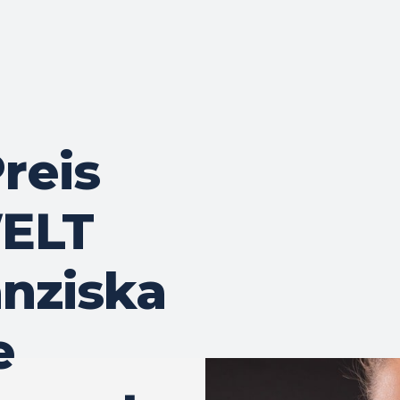
reis
WELT
anziska
e