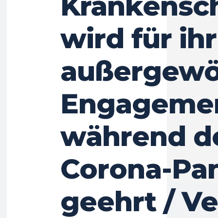
Krankensc
wird für ihr
außergewö
Engageme
während d
Corona-Pa
geehrt / V