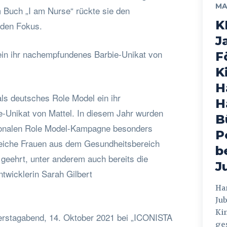
MA
m Buch „I am Nurse“ rückte sie den
K
 den Fokus.
J
 ein ihr nachempfundenes Barbie-Unikat von
F
K
H
 als deutsches Role Model ein ihr
H
-Unikat von Mattel. In diesem Jahr wurden
B
ionalen Role Model-Kampagne besonders
P
reiche Frauen aus dem Gesundheitsbereich
b
 geehrt, unter anderem auch bereits die
J
twicklerin Sarah Gilbert
Hamburg
Jub
Ki
erstagabend, 14. Oktober 2021 bei „ICONISTA
ges