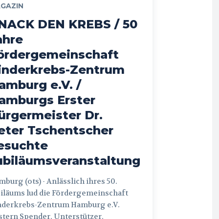
GAZIN
NACK DEN KREBS / 50
ahre
ördergemeinschaft
inderkrebs-Zentrum
amburg e.V. /
amburgs Erster
ürgermeister Dr.
eter Tschentscher
esuchte
ubiläumsveranstaltung
 (ots) - Anlässlich ihres 50.
iläums lud die Fördergemeinschaft
nderkrebs-Zentrum Hamburg e.V.
tern Spender, Unterstützer,