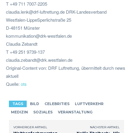
T +49 711 7007-2205
claudia.lenk@drf-luftrettung.de
DRK-Landesverband
Westfalen-LippeSperlichstraße 25
D-48151 Münster
kommunikation@drk-westfalen.de
Claudia Zebandt
T +49 251 9739-137
claudia.zebandt@drk.westfalen.de
Original-Content von: DRF Luftrettung, übermittelt durch news
aktuell
Quelle:
ots
TAGS
BILD
CELEBRITIES
LUFTVERKEHR
MEDIZIN
SOZIALES
VERANSTALTUNG
VORHERIGER ARTIKEL
NÄCHSTER ARTIKEL